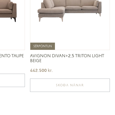
SÉRPÖNTUN
SÉRPÖNTUN
ENTO TAUPE
AVIGNON DIVAN+2,5 TRITON LIGHT
BEIGE
442.500
kr.
SKOÐA NÁNAR