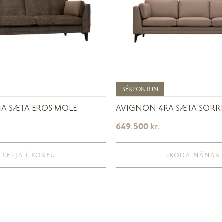
SÉRPÖNTUN
SÉRPÖNTUN
A SÆTA EROS MOLE
AVIGNON 4RA SÆTA SORR
649.500
kr.
SETJA Í KÖRFU
SKOÐA NÁNAR