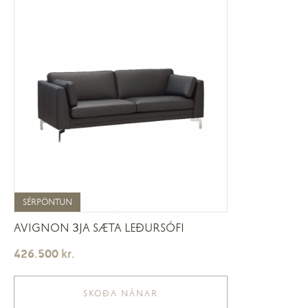
SÉRPÖNTUN
SÉRPÖNTUN
AVIGNON 3JA SÆTA LEÐURSÓFI
426.500
kr.
SKOÐA NÁNAR