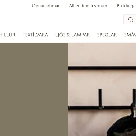
Opnunartímar
Afhending á vörum
Bæklinga
HILLUR
TEXTÍLVARA
LJÓS & LAMPAR
SPEGLAR
SMÁ