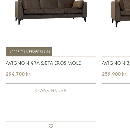
UPPSELT Í VEFVERSLUN
UPPSELT Í VEFVERSLUN
AVIGNON 4RA SÆTA EROS MOLE
AVIGNON 3J
294.700
kr.
259.900
kr.
SKOÐA NÁNAR