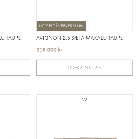
UPPSELT Í VEFVERSLUN
UPPSELT Í VEFVERSLUN
U TAUPE
AVIGNON 2,5 SÆTA MAKALU TAUPE
218.000
kr.
SKOÐA NÁNAR