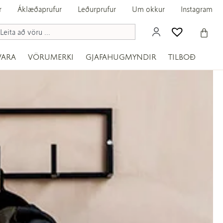
r
Áklæðaprufur
Leðurprufur
Um okkur
Instagram
VARA
VÖRUMERKI
GJAFAHUGMYNDIR
TILBOÐ