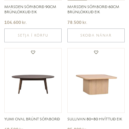
MARSDEN SÓFABORÐ 90CM
MARSDEN SÓFABORÐ 60CM
BRÚNLÖKKUÐ EIK
BRÚNLÖKKUÐ EIK
104.600
kr.
78.500
kr.
SETJA Í KÖRFU
SKOÐA NÁNAR
YUMI OVAL BRÚNT SÓFABORÐ
SULLIVAN 80×80 HVÍTTUÐ EIK