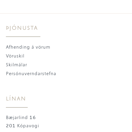
ÞJÓNUSTA
Afhending á vörum
Vöruskil
Skilmálar
Persónuverndarstefna
LÍNAN
Bæjarlind 16
201 Kópavogi