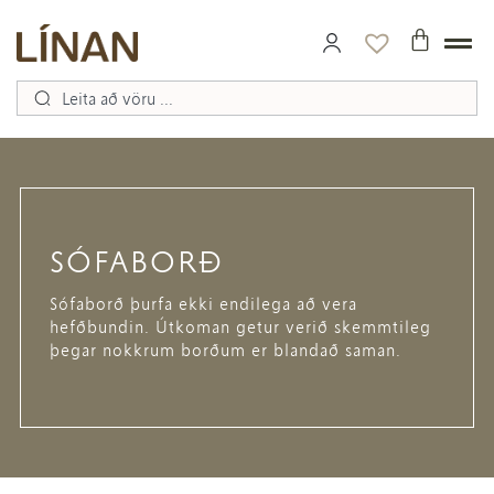
SÓFABORÐ
Sófaborð þurfa ekki endilega að vera
hefðbundin. Útkoman getur verið skemmtileg
þegar nokkrum borðum er blandað saman.