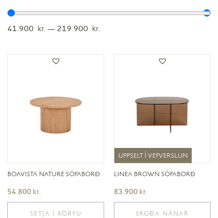
41.900
kr.
—
219.900
kr.
UPPSELT Í VEFVERSLUN
UPPSELT Í VEFVERSLUN
BOAVISTA NATURE SÓFABORÐ
LINEA BROWN SÓFABORÐ
54.800
kr.
83.900
kr.
SETJA Í KÖRFU
SKOÐA NÁNAR