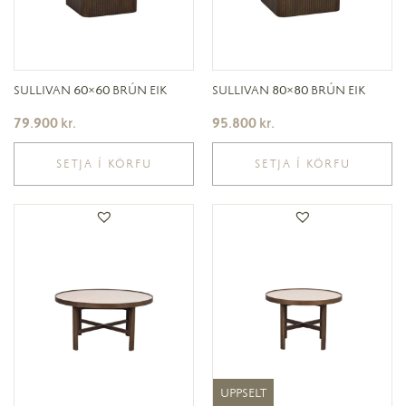
SULLIVAN 60×60 BRÚN EIK
SULLIVAN 80×80 BRÚN EIK
79.900
kr.
95.800
kr.
SETJA Í KÖRFU
SETJA Í KÖRFU
UPPSELT
UPPSELT