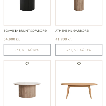
BOAVISTA BRÚNT SÓFABORÐ
ATHENS HLIÐARBORÐ
54.800
kr.
41.900
kr.
SETJA Í KÖRFU
SETJA Í KÖRFU