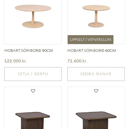
UPPSELT Í VEFVERSLUN
UPPSELT Í VEFVERSLUN
HOBART SÓFABORÐ 90CM
HOBART SÓFABORÐ 60CM
122.000
kr.
71.600
kr.
SETJA Í KÖRFU
SKOÐA NÁNAR