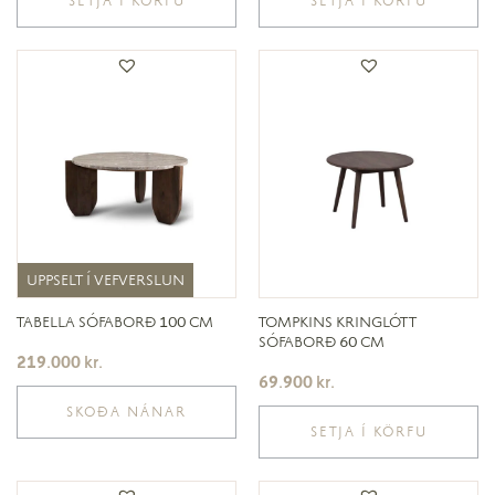
SETJA Í KÖRFU
SETJA Í KÖRFU
UPPSELT Í VEFVERSLUN
UPPSELT Í VEFVERSLUN
TABELLA SÓFABORÐ 100 CM
TOMPKINS KRINGLÓTT
SÓFABORÐ 60 CM
219.000
kr.
69.900
kr.
SKOÐA NÁNAR
SETJA Í KÖRFU