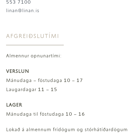
553 7100
linan@linan.is
AFGREIÐSLUTÍMI
Almennur opnunartími:
VERSLUN
Mánudaga – föstudaga 10 – 17
Laugardagar 11 – 15
LAGER
Mánudaga til föstudaga 10 – 16
Lokað á almennum frídögum og stórhátíðardögum