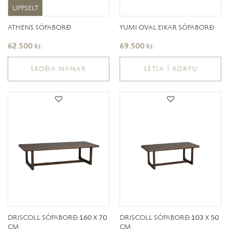
UPPSELT
UPPSELT
ATHENS SÓFABORÐ
YUMI OVAL EIKAR SÓFABORÐ
62.500
kr.
69.500
kr.
SKOÐA NÁNAR
SETJA Í KÖRFU
DRISCOLL SÓFABORÐ 160 X 70
DRISCOLL SÓFABORÐ 103 X 50
CM
CM