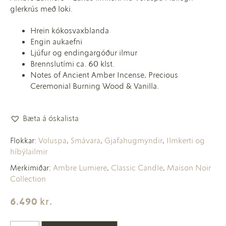
glerkrús með loki.
Hrein kókosvaxblanda
Engin aukaefni
Ljúfur og endingargóður ilmur
Brennslutími ca. 60 klst.
Notes of Ancient Amber Incense, Precious
Ceremonial Burning Wood & Vanilla.
Bæta á óskalista
Voluspa
Smávara
Gjafahugmyndir
Ilmkerti og
Flokkar:
,
,
,
híbýlailmir
Ambre Lumiere
Classic Candle
Maison Noir
Merkimiðar:
,
,
Collection
6.490
kr.