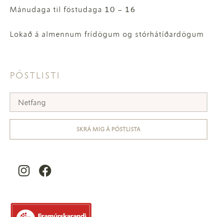
Mánudaga til föstudaga 10 – 16
Lokað á almennum frídögum og stórhátíðardögum
PÓSTLISTI
SKRÁ MIG Á PÓSTLISTA