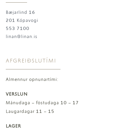
Bæjarlind 16
201 Kópavogi
553 7100
linan@linan.is
AFGREIÐSLUTÍMI
Almennur opnunartími:
VERSLUN
Mánudaga – föstudaga 10 – 17
Laugardagar 11 – 15
LAGER