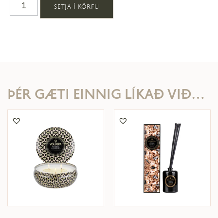
SETJA Í KÖRFU
ÞÉR GÆTI EINNIG LÍKAÐ VIÐ…