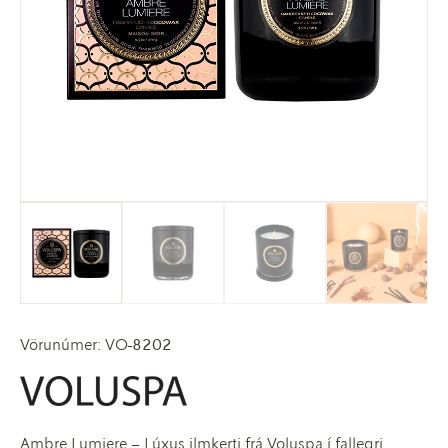
Vörunúmer: VO-8202
Ambre Lumiere – Lúxus ilmkerti frá Voluspa í fallegri