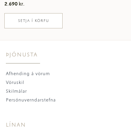
2.690
kr.
SETJA Í KÖRFU
ÞJÓNUSTA
Afhending á vörum
Vöruskil
Skilmálar
Persónuverndarstefna
LÍNAN