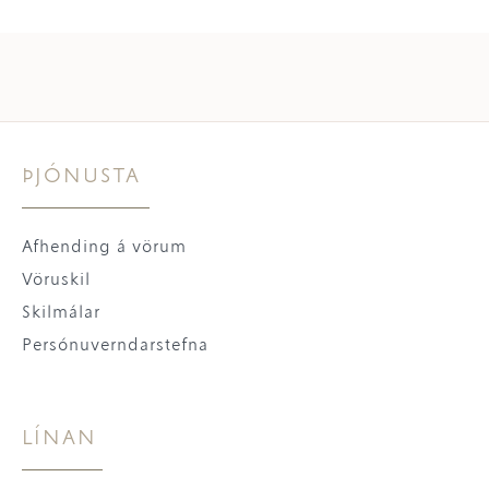
ÞJÓNUSTA
Afhending á vörum
Vöruskil
Skilmálar
Persónuverndarstefna
LÍNAN