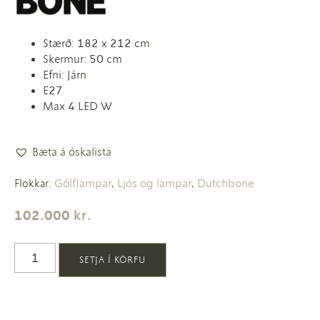
Stærð: 182 x 212 cm
Skermur: 50 cm
Efni: Járn
E27
Max 4 LED W
Bæta á óskalista
Gólflampar
Ljós og lampar
Dutchbone
Flokkar:
,
,
102.000
kr.
SETJA Í KÖRFU