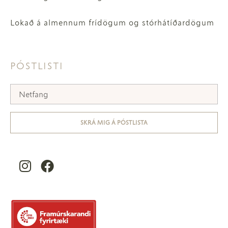
Lokað á almennum frídögum og stórhátíðardögum
PÓSTLISTI
SKRÁ MIG Á PÓSTLISTA