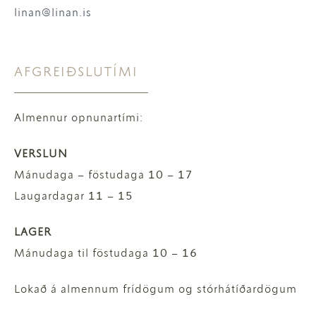
linan@linan.is
AFGREIÐSLUTÍMI
Almennur opnunartími:
VERSLUN
Mánudaga – föstudaga 10 – 17
Laugardagar 11 – 15
LAGER
Mánudaga til föstudaga 10 – 16
Lokað á almennum frídögum og stórhátíðardögum