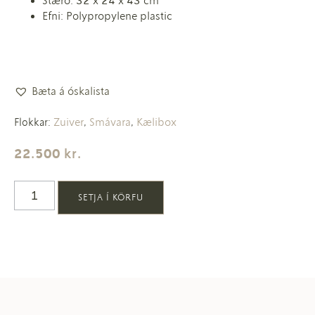
Stærð: 32 x 24 x 43 cm
Efni: Polypropylene plastic
Bæta á óskalista
Zuiver
Smávara
Kælibox
Flokkar:
,
,
22.500
kr.
SETJA Í KÖRFU