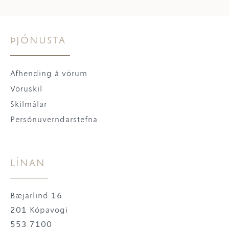
ÞJÓNUSTA
Afhending á vörum
Vöruskil
Skilmálar
Persónuverndarstefna
LÍNAN
Bæjarlind 16
201 Kópavogi
553 7100