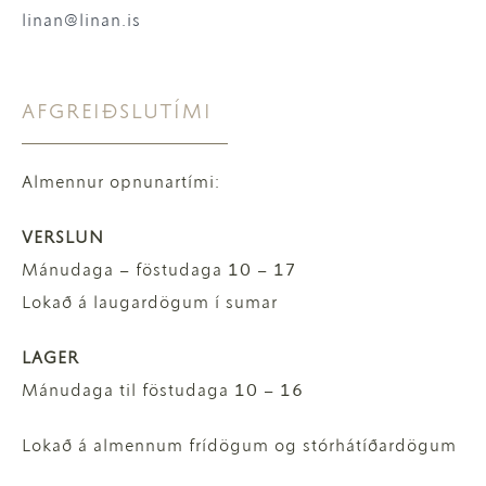
linan@linan.is
AFGREIÐSLUTÍMI
Almennur opnunartími:
VERSLUN
Mánudaga – föstudaga 10 – 17
Lokað á laugardögum í sumar
LAGER
Mánudaga til föstudaga 10 – 16
Lokað á almennum frídögum og stórhátíðardögum