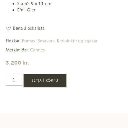
Stærð: 9 x 11 cm
Efni: Gler
Bæta á óskalista
Pomax
Smávara
Kertaluktir og stjakar
Flokkar:
,
,
Cannes
Merkimiðar:
3.200
kr.
SETJA Í KÖRFU