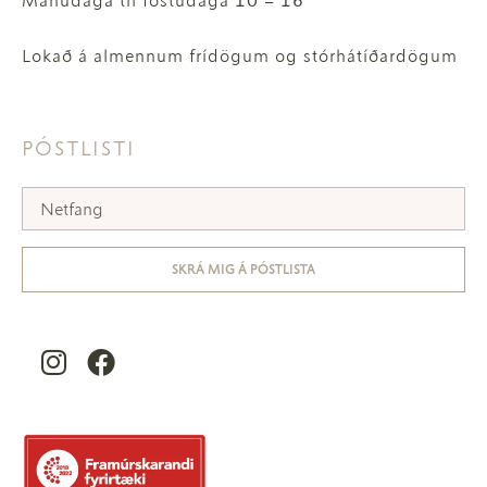
Mánudaga til föstudaga 10 – 16
Lokað á almennum frídögum og stórhátíðardögum
PÓSTLISTI
SKRÁ MIG Á PÓSTLISTA