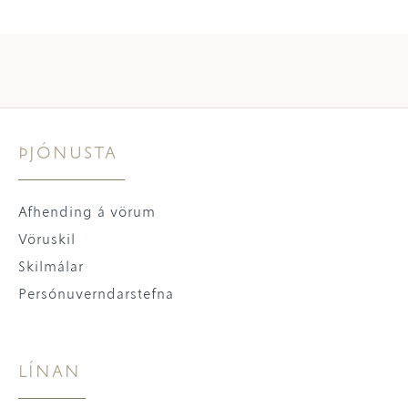
ÞJÓNUSTA
Afhending á vörum
Vöruskil
Skilmálar
Persónuverndarstefna
LÍNAN