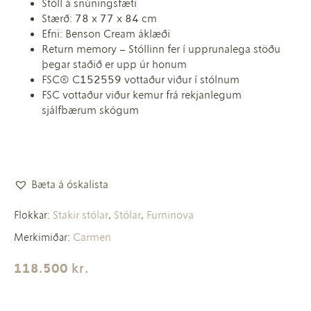
Stóll á snúningsfæti
Stærð: 78 x 77 x 84 cm
Efni: Benson Cream áklæði
Return memory – Stóllinn fer í upprunalega stöðu
þegar staðið er upp úr honum
FSC®️ C152559 vottaður viður í stólnum
FSC vottaður viður kemur frá rekjanlegum
sjálfbærum skógum
Bæta á óskalista
Stakir stólar
Stólar
Furninova
Flokkar:
,
,
Carmen
Merkimiðar:
118.500
kr.