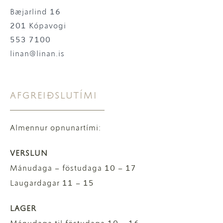
Bæjarlind 16
201 Kópavogi
553 7100
linan@linan.is
AFGREIÐSLUTÍMI
Almennur opnunartími:
VERSLUN
Mánudaga – föstudaga 10 – 17
Laugardagar 11 – 15
LAGER