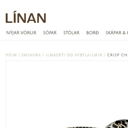
NÝJAR VÖRUR
SÓFAR
STÓLAR
BORÐ
SKÁPAR & 
HEIM
SMÁVARA
ILMKERTI OG HÍBÝLAILMIR
CRISP CH