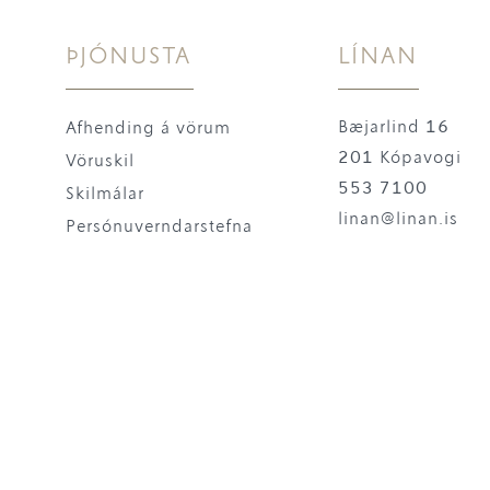
ÞJÓNUSTA
LÍNAN
Bæjarlind 16
Afhending á vörum
201 Kópavogi
Vöruskil
553 7100
Skilmálar
linan@linan.is
Persónuverndarstefna