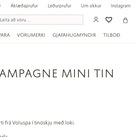
r
Áklæðaprufur
Leðurprufur
Um okkur
Instagram
VARA
VÖRUMERKI
GJAFAHUGMYNDIR
TILBOÐ
HAMPAGNE MINI TIN
 frá Voluspa í tinöskju með loki.
nda