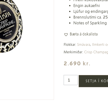
Engin aukaefni
Ljúfur og endingar
Brennslutími ca. 25 
Notes of Sparkling
Bæta á óskalista
Flokkar:
Smávara
,
Ilmkerti o
Merkimiðar:
Crisp Champa
2.690
kr.
SETJA Í K