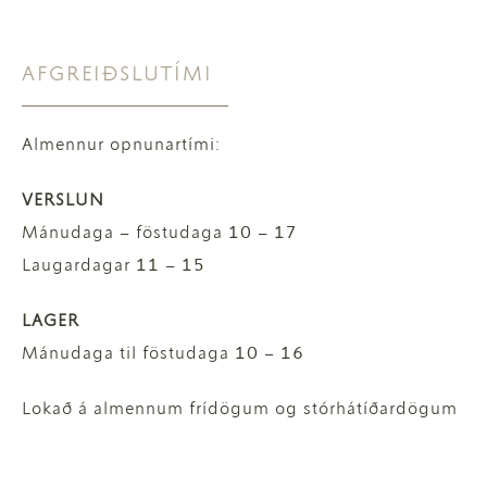
AFGREIÐSLUTÍMI
Almennur opnunartími:
VERSLUN
Mánudaga – föstudaga 10 – 17
Laugardagar 11 – 15
LAGER
Mánudaga til föstudaga 10 – 16
Lokað á almennum frídögum og stórhátíðardögum