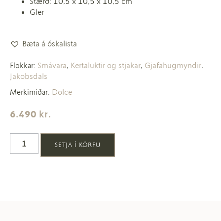
Stærð: 10,5 x 10,5 x 10,5 cm
Gler
Bæta á óskalista
Smávara
Kertaluktir og stjakar
Gjafahugmyndir
Flokkar:
,
,
,
Jakobsdals
Dolce
Merkimiðar:
6.490
kr.
SETJA Í KÖRFU