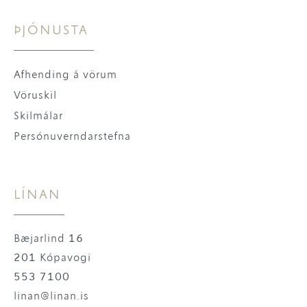
ÞJÓNUSTA
Afhending á vörum
Vöruskil
Skilmálar
Persónuverndarstefna
LÍNAN
Bæjarlind 16
201 Kópavogi
553 7100
linan@linan.is