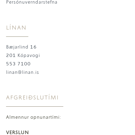
Persónuverndarstefna
LÍNAN
Bæjarlind 16
201 Kópavogi
553 7100
linan@linan.is
AFGREIÐSLUTÍMI
Almennur opnunartími:
VERSLUN