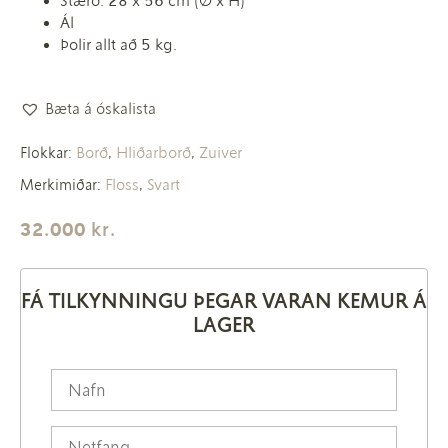
Stærð: 28 x 56 cm (Ø x H)
Ál
Þolir allt að 5 kg.
Bæta á óskalista
Borð
Hliðarborð
Zuiver
Flokkar:
,
,
Floss
Svart
Merkimiðar:
,
32.000
kr.
FÁ TILKYNNINGU ÞEGAR VARAN KEMUR Á
LAGER