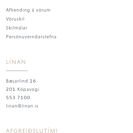
Afhending á vörum
Vöruskil
Skilmálar
Persónuverndarstefna
LÍNAN
Bæjarlind 16
201 Kópavogi
553 7100
linan@linan.is
AFGREIÐSLUTÍMI