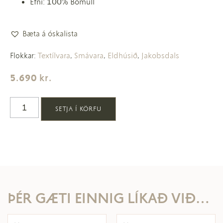
Efni: 100% Bómull
Bæta á óskalista
Textílvara
Smávara
Eldhúsið
Jakobsdals
Flokkar:
,
,
,
5.690
kr.
SETJA Í KÖRFU
ÞÉR GÆTI EINNIG LÍKAÐ VIÐ…