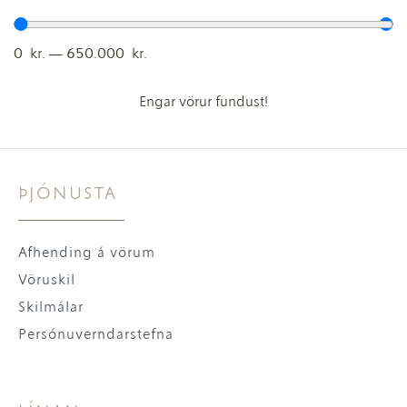
0
kr.
—
650.000
kr.
Engar vörur fundust!
ÞJÓNUSTA
Afhending á vörum
Vöruskil
Skilmálar
Persónuverndarstefna