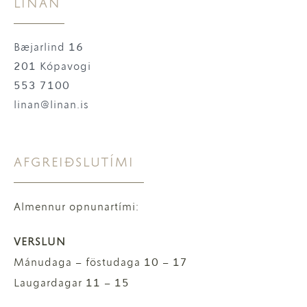
LÍNAN
Bæjarlind 16
201 Kópavogi
553 7100
linan@linan.is
AFGREIÐSLUTÍMI
Almennur opnunartími:
VERSLUN
Mánudaga – föstudaga 10 – 17
Laugardagar 11 – 15