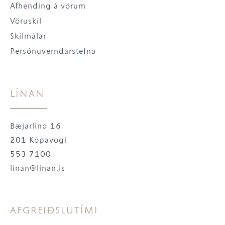
Afhending á vörum
Vöruskil
Skilmálar
Persónuverndarstefna
LÍNAN
Bæjarlind 16
201 Kópavogi
553 7100
linan@linan.is
AFGREIÐSLUTÍMI