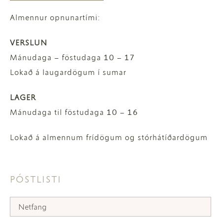
Almennur opnunartími:
VERSLUN
Mánudaga – föstudaga 10 – 17
Lokað á laugardögum í sumar
LAGER
Mánudaga til föstudaga 10 – 16
Lokað á almennum frídögum og stórhátíðardögum
PÓSTLISTI