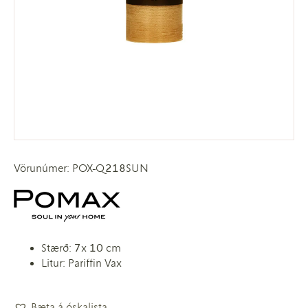
Vörunúmer: POX-Q218SUN
Stærð: 7x 10 cm
Litur: Pariffin Vax
Bæta á óskalista