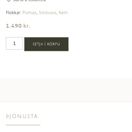
Pomax
Smávara
Kerti
Flokkar:
,
,
1.490
kr.
SETJA Í KÖRFU
ÞJÓNUSTA