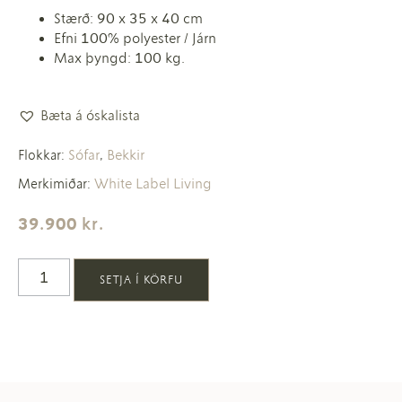
Stærð: 90 x 35 x 40 cm
Efni 100% polyester / Járn
Max þyngd: 100 kg.
Bæta á óskalista
Sófar
Bekkir
Flokkar:
,
White Label Living
Merkimiðar:
39.900
kr.
SETJA Í KÖRFU