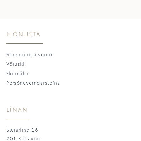
ÞJÓNUSTA
Afhending á vörum
Vöruskil
Skilmálar
Persónuverndarstefna
LÍNAN
Bæjarlind 16
201 Kópavogi