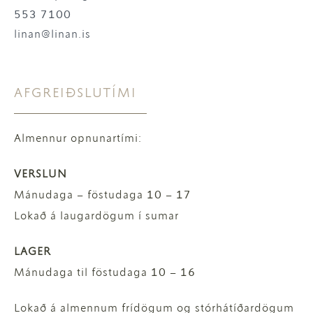
553 7100
linan@linan.is
AFGREIÐSLUTÍMI
Almennur opnunartími:
VERSLUN
Mánudaga – föstudaga 10 – 17
Lokað á laugardögum í sumar
LAGER
Mánudaga til föstudaga 10 – 16
Lokað á almennum frídögum og stórhátíðardögum