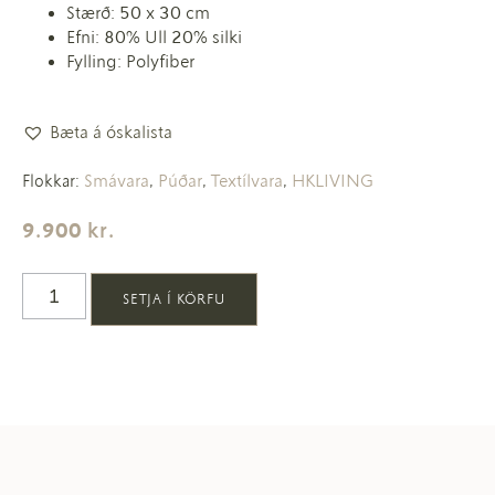
Stærð: 50 x 30 cm
Efni: 80% Ull 20% silki
Fylling: Polyfiber
Bæta á óskalista
Smávara
Púðar
Textílvara
HKLIVING
Flokkar:
,
,
,
9.900
kr.
SETJA Í KÖRFU