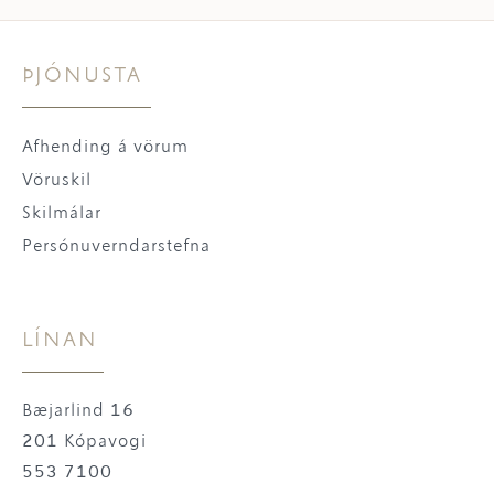
ÞJÓNUSTA
Afhending á vörum
Vöruskil
Skilmálar
Persónuverndarstefna
LÍNAN
Bæjarlind 16
201 Kópavogi
553 7100