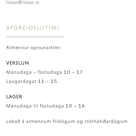
linan@linan.is
AFGREIÐSLUTÍMI
Almennur opnunartími:
VERSLUN
Mánudaga – föstudaga 10 – 17
Laugardagar 11 – 15
LAGER
Mánudaga til föstudaga 10 – 16
Lokað á almennum frídögum og stórhátíðardögum