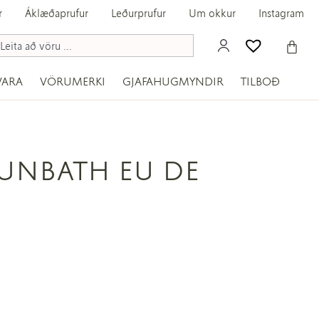
r
Áklæðaprufur
Leðurprufur
Um okkur
Instagram
VARA
VÖRUMERKI
GJAFAHUGMYNDIR
TILBOÐ
SUNBATH EU DE