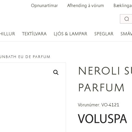
Opnunartímar
Afhending á vörum
Bæklinga
HILLUR
TEXTÍLVARA
LJÓS & LAMPAR
SPEGLAR
SMÁ
UNBATH EU DE PARFUM
NEROLI 
PARFUM
Vörunúmer: VO-4121