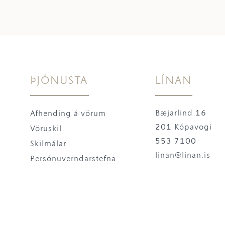
ÞJÓNUSTA
LÍNAN
Bæjarlind 16
Afhending á vörum
201 Kópavogi
Vöruskil
553 7100
Skilmálar
linan@linan.is
Persónuverndarstefna