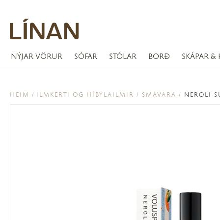
NÝJAR VÖRUR
SÓFAR
STÓLAR
BORÐ
SKÁPAR & 
HEIM
ILMKERTI OG HÍBÝLAILMIR
SMÁVARA
NEROLI S