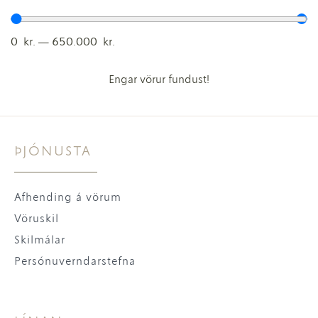
0
kr.
—
650.000
kr.
Engar vörur fundust!
ÞJÓNUSTA
Afhending á vörum
Vöruskil
Skilmálar
Persónuverndarstefna