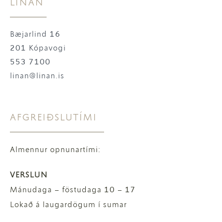
LÍNAN
Bæjarlind 16
201 Kópavogi
553 7100
linan@linan.is
AFGREIÐSLUTÍMI
Almennur opnunartími:
VERSLUN
Mánudaga – föstudaga 10 – 17
Lokað á laugardögum í sumar