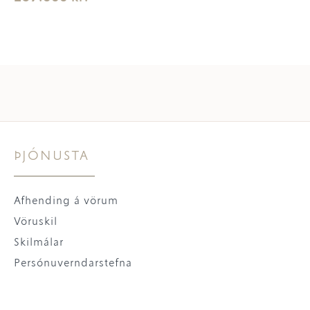
ÞJÓNUSTA
Afhending á vörum
Vöruskil
Skilmálar
Persónuverndarstefna