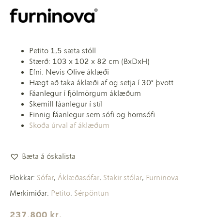
Petito 1,5 sæta stóll
Stærð: 103 x 102 x 82 cm (BxDxH)
Efni: Nevis Olive áklæði
Hægt að taka áklæði af og setja í 30° þvott.
Fáanlegur í fjölmörgum áklæðum
Skemill fáanlegur í stíl
Einnig fáanlegur sem sófi og hornsófi
Skoða úrval af áklæðum
Bæta á óskalista
Sófar
Áklæðasófar
Stakir stólar
Furninova
Flokkar:
,
,
,
Petito
Sérpöntun
Merkimiðar:
,
237.800
kr.