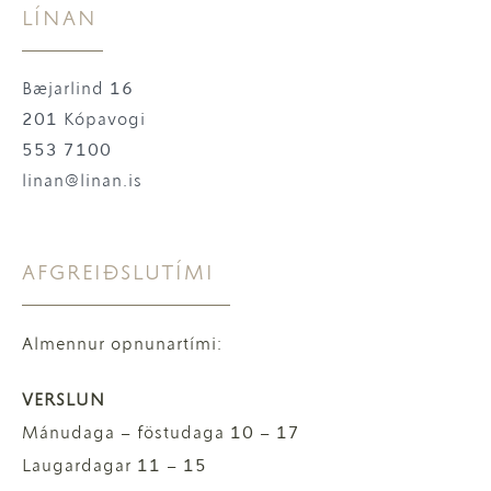
LÍNAN
Bæjarlind 16
201 Kópavogi
553 7100
linan@linan.is
AFGREIÐSLUTÍMI
Almennur opnunartími:
VERSLUN
Mánudaga – föstudaga 10 – 17
Laugardagar 11 – 15