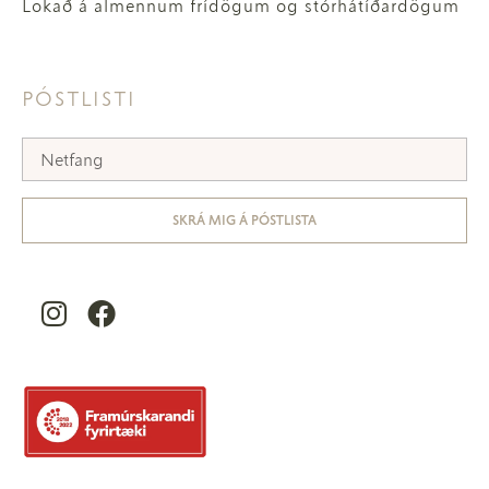
Lokað á almennum frídögum og stórhátíðardögum
PÓSTLISTI
SKRÁ MIG Á PÓSTLISTA