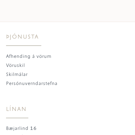
ÞJÓNUSTA
Afhending á vörum
Vöruskil
Skilmálar
Persónuverndarstefna
LÍNAN
Bæjarlind 16