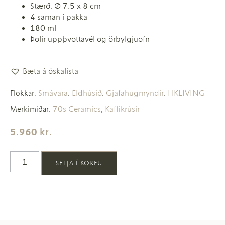
Stærð: Ø 7,5 x 8 cm
4 saman í pakka
180 ml
Þolir uppþvottavél og örbylgjuofn
Bæta á óskalista
Smávara
Eldhúsið
Gjafahugmyndir
HKLIVING
Flokkar:
,
,
,
70s Ceramics
Kaffikrúsir
Merkimiðar:
,
5.960
kr.
SETJA Í KÖRFU