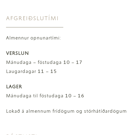
AFGREIÐSLUTÍMI
Almennur opnunartími:
VERSLUN
Mánudaga – föstudaga 10 – 17
Laugardagar 11 – 15
LAGER
Mánudaga til föstudaga 10 – 16
Lokað á almennum frídögum og stórhátíðardögum