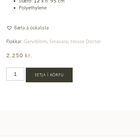
Stærð: 12 x h: 95 cm
Polyethylene
Bæta á óskalista
Gerviblóm
Smávara
House Doctor
Flokkar:
,
,
2.250
kr.
SETJA Í KÖRFU