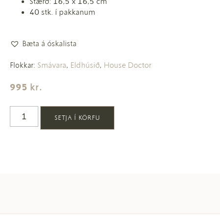
Stærð: 16,5 x 16,5 cm
40 stk. í pakkanum
Bæta á óskalista
Smávara
Eldhúsið
House Doctor
Flokkar:
,
,
995
kr.
SETJA Í KÖRFU