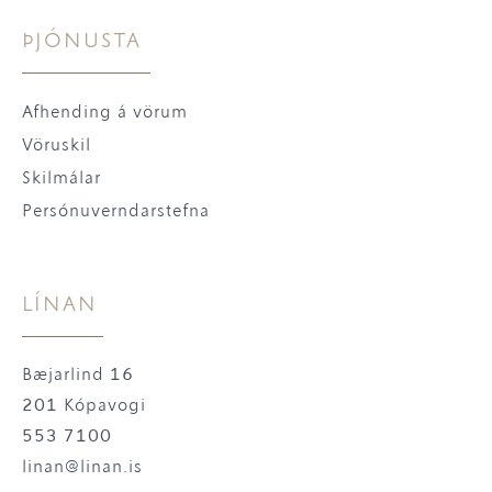
ÞJÓNUSTA
Afhending á vörum
Vöruskil
Skilmálar
Persónuverndarstefna
LÍNAN
Bæjarlind 16
201 Kópavogi
553 7100
linan@linan.is