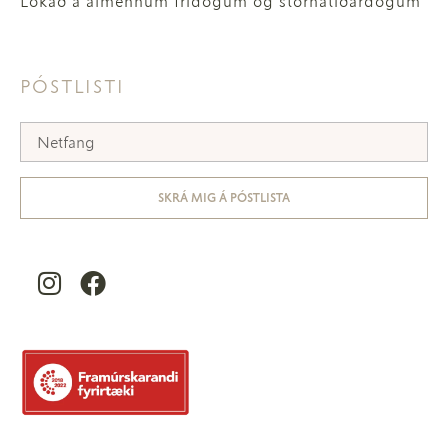
Lokað á almennum frídögum og stórhátíðardögum
PÓSTLISTI
SKRÁ MIG Á PÓSTLISTA