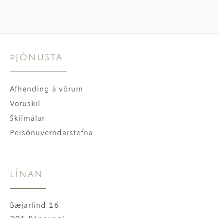
ÞJÓNUSTA
Afhending á vörum
Vöruskil
Skilmálar
Persónuverndarstefna
LÍNAN
Bæjarlind 16