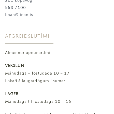
201 Kópavogi
553 7100
linan@linan.is
AFGREIÐSLUTÍMI
Almennur opnunartími:
VERSLUN
Mánudaga – föstudaga 10 – 17
Lokað á laugardögum í sumar
LAGER
Mánudaga til föstudaga 10 – 16