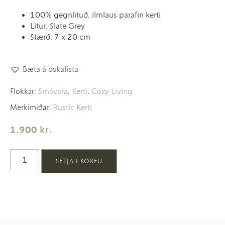
100% gegnlituð, ilmlaus parafin kerti
Litur: Slate Grey
Stærð: 7 x 20 cm
Bæta á óskalista
Smávara
Kerti
Cozy Living
Flokkar:
,
,
Rustic Kerti
Merkimiðar:
1.900
kr.
SETJA Í KÖRFU