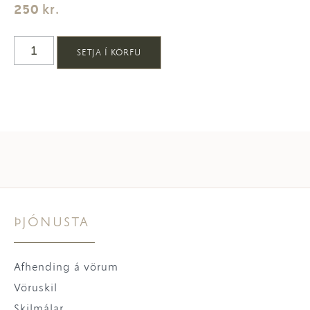
250
kr.
SETJA Í KÖRFU
ÞJÓNUSTA
Afhending á vörum
Vöruskil
Skilmálar