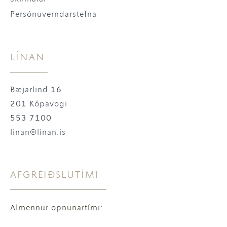
Persónuverndarstefna
LÍNAN
Bæjarlind 16
201 Kópavogi
553 7100
linan@linan.is
AFGREIÐSLUTÍMI
Almennur opnunartími: