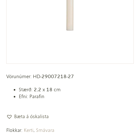
Vörunúmer: HD-29007218-27
Stærð: 2,2 x 18 cm
Efni: Parafin
Bæta á óskalista
Kerti
Smávara
Flokkar:
,