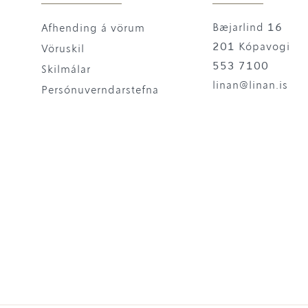
Bæjarlind 16
Afhending á vörum
201 Kópavogi
Vöruskil
553 7100
Skilmálar
linan@linan.is
Persónuverndarstefna