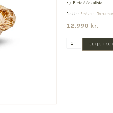
Bæta á óskalista
Flokkar:
Smávara
,
Skrautmun
12.990
kr.
SETJA Í K