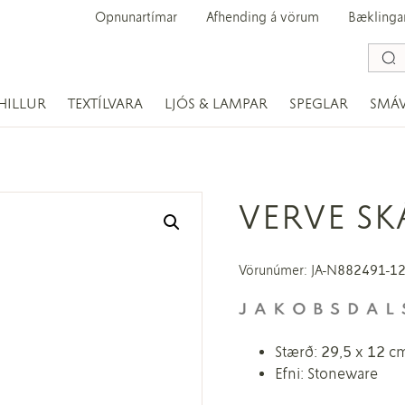
Opnunartímar
Afhending á vörum
Bæklinga
HILLUR
TEXTÍLVARA
LJÓS & LAMPAR
SPEGLAR
SMÁ
VERVE SK
Vörunúmer: JA-N882491-1
Stærð: 29,5 x 12 c
Efni: Stoneware