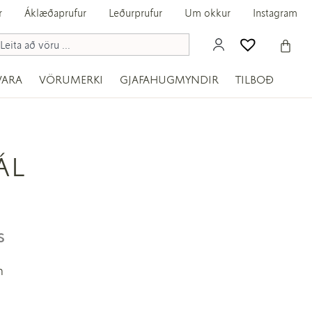
r
Áklæðaprufur
Leðurprufur
Um okkur
Instagram
VARA
VÖRUMERKI
GJAFAHUGMYNDIR
TILBOÐ
ÁL
2
m