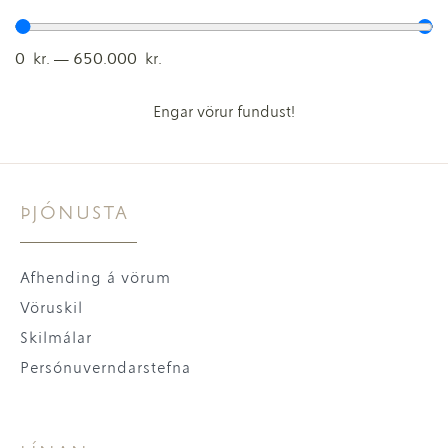
0
kr.
—
650.000
kr.
Engar vörur fundust!
ÞJÓNUSTA
Afhending á vörum
Vöruskil
Skilmálar
Persónuverndarstefna