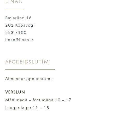
LÍNAN
Bæjarlind 16
201 Kópavogi
553 7100
linan@linan.is
AFGREIÐSLUTÍMI
Almennur opnunartími:
VERSLUN
Mánudaga – föstudaga 10 – 17
Laugardagar 11 – 15