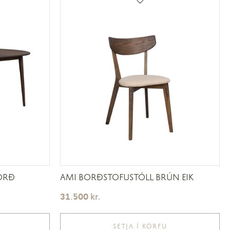
ORÐ
AMI BORÐSTOFUSTÓLL BRÚN EIK
31.500
kr.
SETJA Í KÖRFU