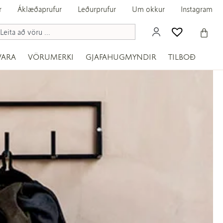
r
Áklæðaprufur
Leðurprufur
Um okkur
Instagram
VARA
VÖRUMERKI
GJAFAHUGMYNDIR
TILBOÐ