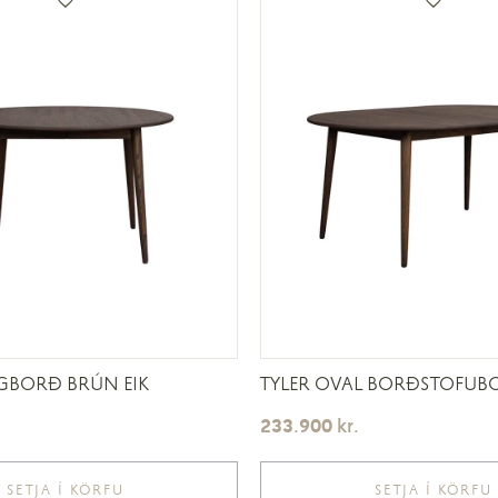
GBORÐ BRÚN EIK
TYLER OVAL BORÐSTOFUB
233.900
kr.
SETJA Í KÖRFU
SETJA Í KÖRFU