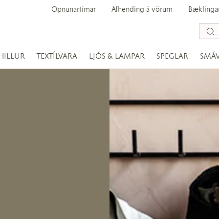
Opnunartímar
Afhending á vörum
Bæklinga
HILLUR
TEXTÍLVARA
LJÓS & LAMPAR
SPEGLAR
SMÁ