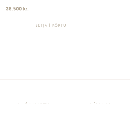
38.500
kr.
SETJA Í KÖRFU
ÞJÓNUSTA
LÍNAN
Bæjarlind 16
Afhending á vörum