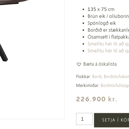
135 x 75 cm
Brún eik / olíuborin
Spónlögð eik
Borðið er stækkanle
Ósamsett í flatpakk
Smelltu hér til að 
Smelltu hér til að 
Bæta á óskalista
Flokkar:
Borð
,
Borðstofubo
Merkimiðar:
Borðstofuhús
226.900
kr.
SETJA Í K