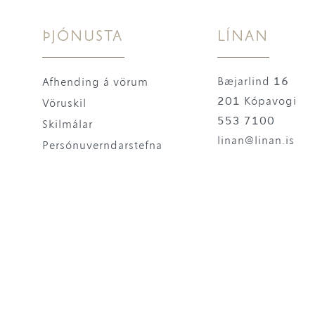
ÞJÓNUSTA
LÍNAN
Bæjarlind 16
Afhending á vörum
201 Kópavogi
Vöruskil
553 7100
Skilmálar
linan@linan.is
Persónuverndarstefna