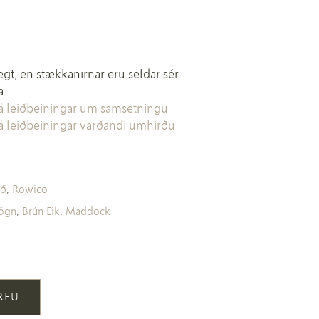
gt, en stækkanirnar eru seldar sér
a
sjá leiðbeiningar um samsetningu
sjá leiðbeiningar varðandi umhirðu
rð
,
Rowico
gögn
,
Brún Eik
,
Maddock
ÖRFU