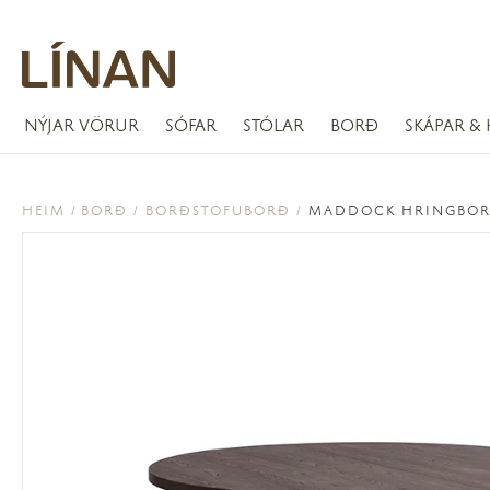
NÝJAR VÖRUR
SÓFAR
STÓLAR
BORÐ
SKÁPAR & 
HEIM
BORÐ
BORÐSTOFUBORÐ
MADDOCK HRINGBORÐ