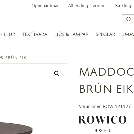
Opnunartímar
Afhending á vörum
Bæklinga
HILLUR
TEXTÍLVARA
LJÓS & LAMPAR
SPEGLAR
SMÁ
 BRÚN EIK
MADDOC
BRÚN EIK
Vörunúmer: ROW-121127