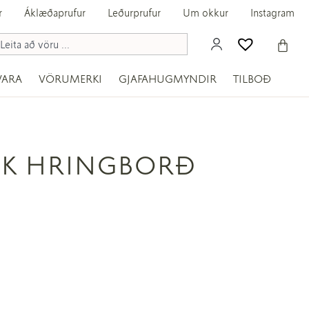
r
Áklæðaprufur
Leðurprufur
Um okkur
Instagram
VARA
VÖRUMERKI
GJAFAHUGMYNDIR
TILBOÐ
K HRINGBORÐ