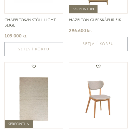
SÉRPÖNTUN
SÉRPÖNTUN
CHAPELTOWN STÓLL LIGHT
HAZELTON GLERSKÁPUR EIK
BEIGE
296.600
kr.
109.000
kr.
SETJA Í KÖRFU
SETJA Í KÖRFU
SÉRPÖNTUN
SÉRPÖNTUN