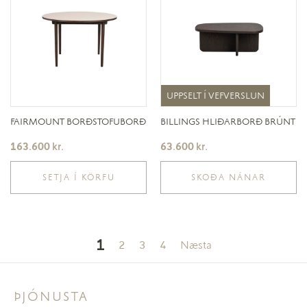
UPPSELT Í VEFVERSLUN
UPPSELT Í VEFVERSLUN
FAIRMOUNT BORÐSTOFUBORÐ
BILLINGS HLIÐARBORÐ BRÚNT
163.600
kr.
63.600
kr.
SETJA Í KÖRFU
SKOÐA NÁNAR
1
2
3
4
Næsta
ÞJÓNUSTA