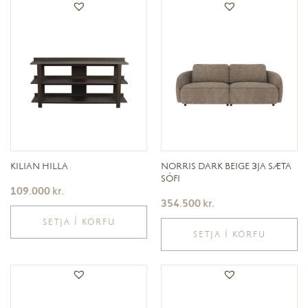
KILIAN HILLA
NORRIS DARK BEIGE 3JA SÆTA
SÓFI
109.000
kr.
354.500
kr.
SETJA Í KÖRFU
SETJA Í KÖRFU