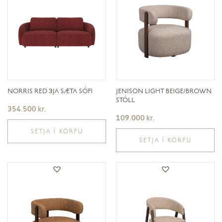
NORRIS RED 3JA SÆTA SÓFI
JENISON LIGHT BEIGE/BROWN
STÓLL
354.500
kr.
109.000
kr.
SETJA Í KÖRFU
SETJA Í KÖRFU