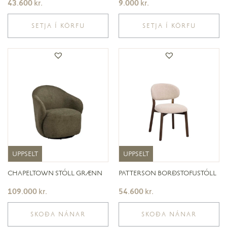
43.600
kr.
9.000
kr.
SETJA Í KÖRFU
SETJA Í KÖRFU
UPPSELT
UPPSELT
UPPSELT
UPPSELT
CHAPELTOWN STÓLL GRÆNN
PATTERSON BORÐSTOFUSTÓLL
109.000
kr.
54.600
kr.
SKOÐA NÁNAR
SKOÐA NÁNAR