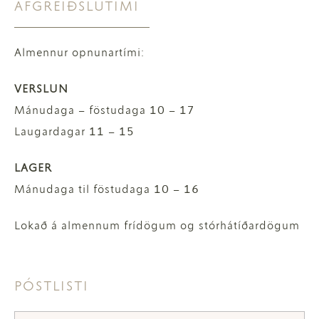
AFGREIÐSLUTÍMI
Almennur opnunartími:
VERSLUN
Mánudaga – föstudaga 10 – 17
Laugardagar 11 – 15
LAGER
Mánudaga til föstudaga 10 – 16
Lokað á almennum frídögum og stórhátíðardögum
PÓSTLISTI