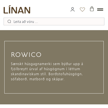
ROWICO
Sænskt húsgagnamerki sem býður upp á
fjölbreytt úrval af húsgögnum í léttum
skandinavískum stíl. Borðstofuhúsgögn,
sófaborð, matborð og skápar.