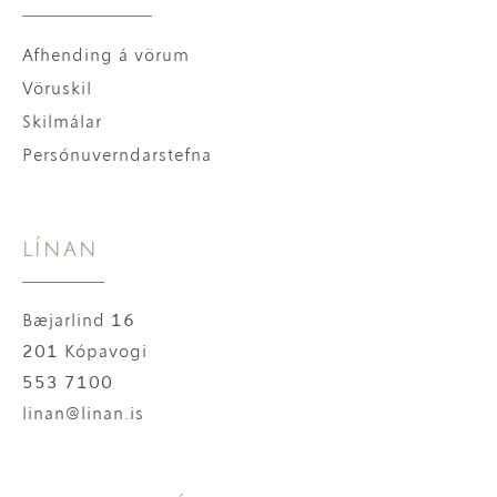
Afhending á vörum
Vöruskil
Skilmálar
Persónuverndarstefna
LÍNAN
Bæjarlind 16
201 Kópavogi
553 7100
linan@linan.is