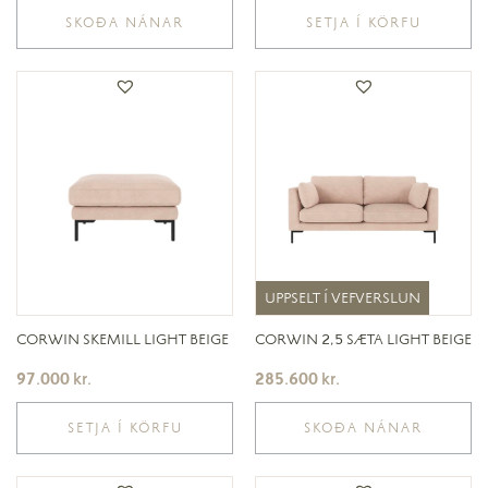
SKOÐA NÁNAR
SETJA Í KÖRFU
UPPSELT Í VEFVERSLUN
UPPSELT Í VEFVERSLUN
CORWIN SKEMILL LIGHT BEIGE
CORWIN 2,5 SÆTA LIGHT BEIGE
97.000
kr.
285.600
kr.
SETJA Í KÖRFU
SKOÐA NÁNAR