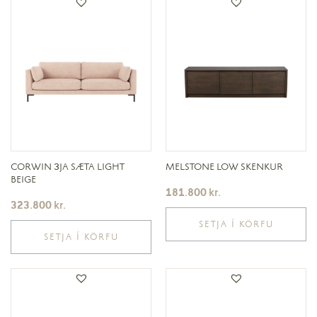
CORWIN 3JA SÆTA LIGHT
MELSTONE LOW SKENKUR
BEIGE
181.800
kr.
323.800
kr.
SETJA Í KÖRFU
SETJA Í KÖRFU