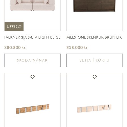
UPPSELT
UPPSELT
FALKNER 3JA SÆTA LIGHT BEIGE
MELSTONE SKENKUR BRÚN EIK
380.800
kr.
218.000
kr.
SKOÐA NÁNAR
SETJA Í KÖRFU