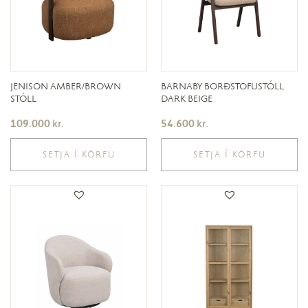
JENISON AMBER/BROWN
BARNABY BORÐSTOFUSTÓLL
STÓLL
DARK BEIGE
109.000
kr.
54.600
kr.
SETJA Í KÖRFU
SETJA Í KÖRFU