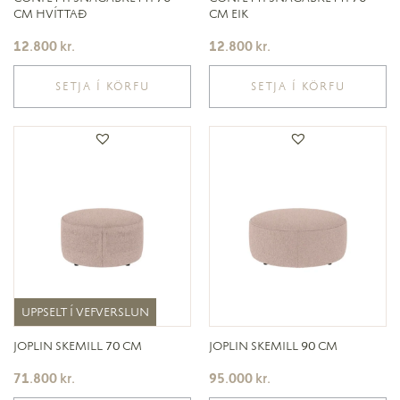
CM HVÍTTAÐ
CM EIK
12.800
kr.
12.800
kr.
SETJA Í KÖRFU
SETJA Í KÖRFU
UPPSELT Í VEFVERSLUN
UPPSELT Í VEFVERSLUN
JOPLIN SKEMILL 70 CM
JOPLIN SKEMILL 90 CM
71.800
kr.
95.000
kr.