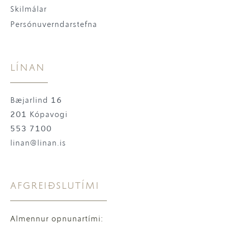
Skilmálar
Persónuverndarstefna
LÍNAN
Bæjarlind 16
201 Kópavogi
553 7100
linan@linan.is
AFGREIÐSLUTÍMI
Almennur opnunartími: