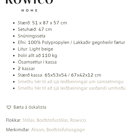
Stærð: 51 x 87 x 57 cm
Setuhæð: 47 cm
Snúningsseta
Efni: 100% Polypropylen / Lakkaðir gegnheilir fætur
Litur: Light beige
Þolir allt að 110 kg.
Ósamsettur í kassa
2 kassar
Stærð kassa: 65x53x54 / 67x42x12 cm
Smelltu hér til að sjá leiðbeiningar um samsetningu
Smelltu hér til að sjá leiðbeiningar varðandi umhirðu
Bæta á óskalista
Stólar
Borðstofustólar
Rowico
Flokkar:
,
,
Alison
Borðstofuhúsgögn
Merkimiðar:
,