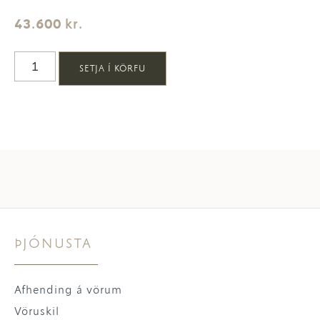
43.600
kr.
SETJA Í KÖRFU
ÞJÓNUSTA
Afhending á vörum
Vöruskil