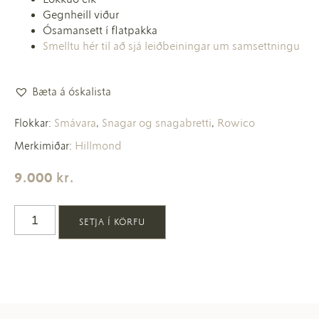
Gegnheill viður
Ósamansett í flatpakka
Smelltu hér til að sjá leiðbeiningar um samsettningu
Bæta á óskalista
Smávara
Snagar og snagabretti
Rowico
Flokkar:
,
,
Hillmond
Merkimiðar:
9.000
kr.
SETJA Í KÖRFU