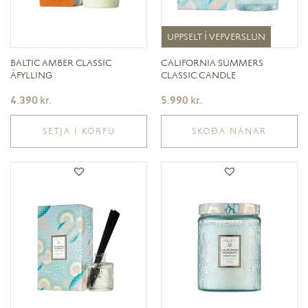
UPPSELT Í VEFVERSLUN
UPPSELT Í VEFVERSLUN
BALTIC AMBER CLASSIC
CALIFORNIA SUMMERS
ÁFYLLING
CLASSIC CANDLE
4.390
kr.
5.990
kr.
SETJA Í KÖRFU
SKOÐA NÁNAR