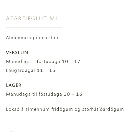
AFGREIÐSLUTÍMI
Almennur opnunartími:
VERSLUN
Mánudaga – föstudaga 10 – 17
Laugardagar 11 – 15
LAGER
Mánudaga til föstudaga 10 – 16
Lokað á almennum frídögum og stórhátíðardögum