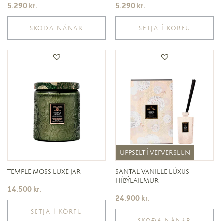
5.290
kr.
5.290
kr.
SKOÐA NÁNAR
SETJA Í KÖRFU
UPPSELT Í VEFVERSLUN
UPPSELT Í VEFVERSLUN
TEMPLE MOSS LUXE JAR
SANTAL VANILLE LÚXUS
HÍBÝLAILMUR
14.500
kr.
24.900
kr.
SETJA Í KÖRFU
SKOÐA NÁNAR