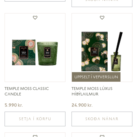
UPPSELT Í VEFVERSLUN
UPPSELT Í VEFVERSLUN
TEMPLE MOSS CLASSIC
TEMPLE MOSS LÚXUS
CANDLE
HÍBÝLAILMUR
5.990
kr.
24.900
kr.
SETJA Í KÖRFU
SKOÐA NÁNAR