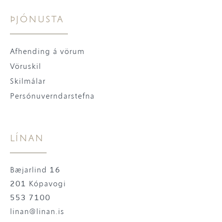
ÞJÓNUSTA
Afhending á vörum
Vöruskil
Skilmálar
Persónuverndarstefna
LÍNAN
Bæjarlind 16
201 Kópavogi
553 7100
linan@linan.is