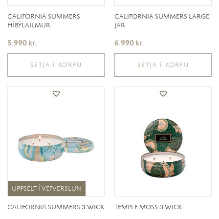
CALIFORNIA SUMMERS
CALIFORNIA SUMMERS LARGE
HÍBÝLAILMUR
JAR
5.990
kr.
6.990
kr.
SETJA Í KÖRFU
SETJA Í KÖRFU
UPPSELT Í VEFVERSLUN
UPPSELT Í VEFVERSLUN
CALIFORNIA SUMMERS 3 WICK
TEMPLE MOSS 3 WICK