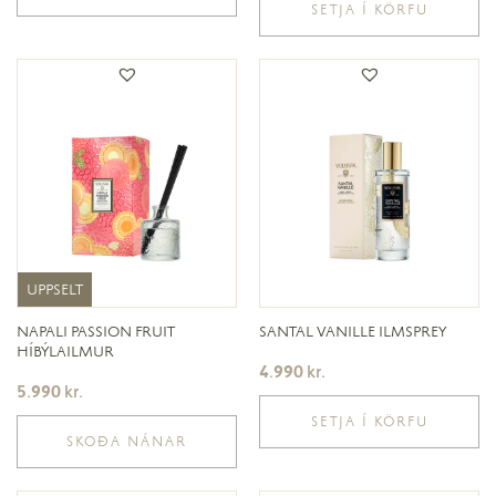
SETJA Í KÖRFU
UPPSELT
UPPSELT
NAPALI PASSION FRUIT
SANTAL VANILLE ILMSPREY
HÍBÝLAILMUR
4.990
kr.
5.990
kr.
SETJA Í KÖRFU
SKOÐA NÁNAR