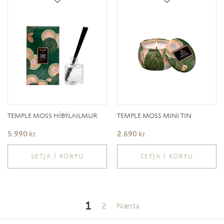
TEMPLE MOSS HÍBÝLAILMUR
TEMPLE MOSS MINI TIN
5.990
kr.
2.690
kr.
SETJA Í KÖRFU
SETJA Í KÖRFU
1
2
Næsta