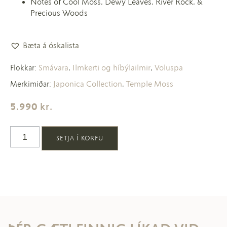
Notes of Cool Moss, Dewy Leaves, River Rock, &
Precious Woods
Bæta á óskalista
Smávara
Ilmkerti og híbýlailmir
Voluspa
Flokkar:
,
,
Japonica Collection
Temple Moss
Merkimiðar:
,
5.990
kr.
SETJA Í KÖRFU