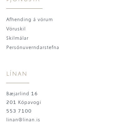
Afhending á vörum
Vöruskil
Skilmálar
Persónuverndarstefna
LÍNAN
Bæjarlind 16
201 Kópavogi
553 7100
linan@linan.is