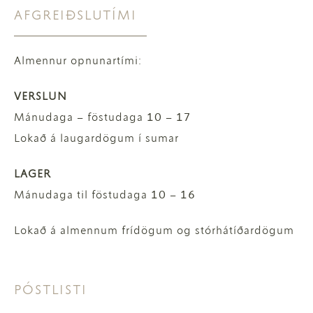
AFGREIÐSLUTÍMI
Almennur opnunartími:
VERSLUN
Mánudaga – föstudaga 10 – 17
Lokað á laugardögum í sumar
LAGER
Mánudaga til föstudaga 10 – 16
Lokað á almennum frídögum og stórhátíðardögum
PÓSTLISTI