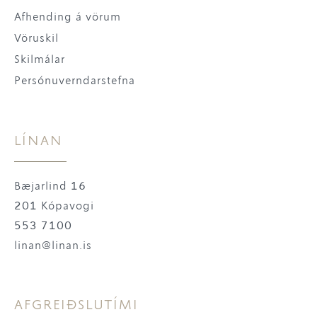
Afhending á vörum
Vöruskil
Skilmálar
Persónuverndarstefna
LÍNAN
Bæjarlind 16
201 Kópavogi
553 7100
linan@linan.is
AFGREIÐSLUTÍMI