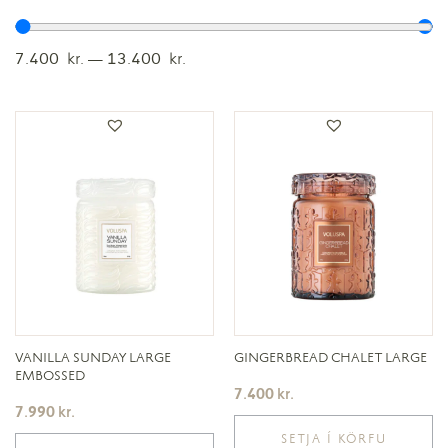
7.400
kr.
—
13.400
kr.
VANILLA SUNDAY LARGE
GINGERBREAD CHALET LARGE
EMBOSSED
7.400
kr.
7.990
kr.
SETJA Í KÖRFU