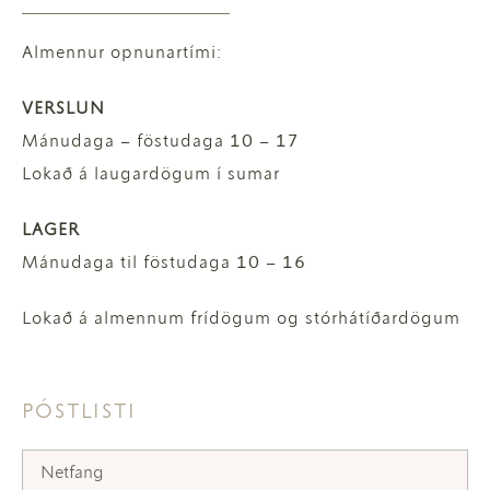
Almennur opnunartími:
VERSLUN
Mánudaga – föstudaga 10 – 17
Lokað á laugardögum í sumar
LAGER
Mánudaga til föstudaga 10 – 16
Lokað á almennum frídögum og stórhátíðardögum
PÓSTLISTI