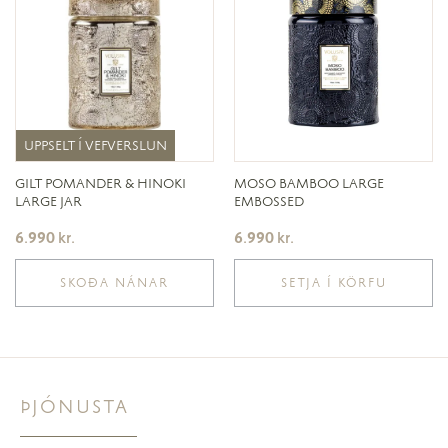
UPPSELT Í VEFVERSLUN
UPPSELT Í VEFVERSLUN
GILT POMANDER & HINOKI
MOSO BAMBOO LARGE
LARGE JAR
EMBOSSED
6.990
kr.
6.990
kr.
SKOÐA NÁNAR
SETJA Í KÖRFU
ÞJÓNUSTA