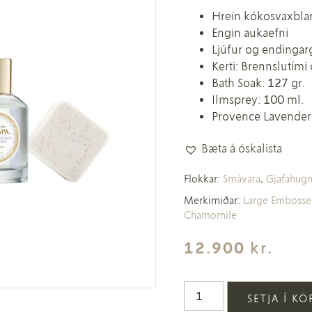
Hrein kókosvaxbla
Engin aukaefni
Ljúfur og endingar
Kerti: Brennslutími 
Bath Soak: 127 gr.
Ilmsprey: 100 ml.
Provence Lavender
Bæta á óskalista
Flokkar:
Smávara
,
Gjafahug
Merkimiðar:
Large Emboss
Chamomile
12.900
kr.
SETJA Í K