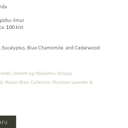
nda
góður ilmur
ca. 100 klst.
, Eucalyptus, Blue Chamomile, and Cedarwood.
myndir
,
Ilmkerti og híbýlailmir
,
Voluspa
ed
,
Maison Blanc Collection
,
Mountain Lavender &
ÖRFU