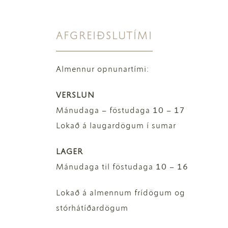
AFGREIÐSLUTÍMI
Almennur opnunartími:
VERSLUN
Mánudaga – föstudaga 10 – 17
Lokað á laugardögum í sumar
LAGER
Mánudaga til föstudaga 10 – 16
Lokað á almennum frídögum og
stórhátíðardögum