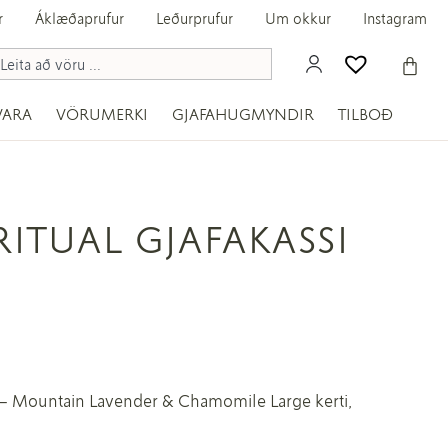
r
Áklæðaprufur
Leðurprufur
Um okkur
Instagram
VARA
VÖRUMERKI
GJAFAHUGMYNDIR
TILBOÐ
RITUAL GJAFAKASSI
i – Mountain Lavender & Chamomile Large kerti,