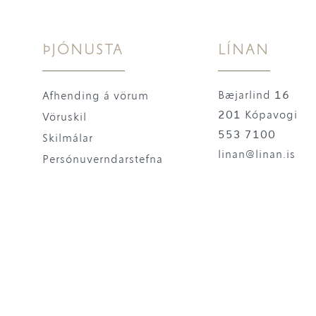
ÞJÓNUSTA
LÍNAN
Bæjarlind 16
Afhending á vörum
201 Kópavogi
Vöruskil
553 7100
Skilmálar
linan@linan.is
Persónuverndarstefna