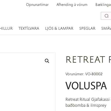
Opnunartímar
Afhending á vörum
Bæklinga
HILLUR
TEXTÍLVARA
LJÓS & LAMPAR
SPEGLAR
SMÁ
RETREAT 
Vörunúmer: VO-80002
Retreat Ritual Gjafakass
baðbomba & ilmsprey