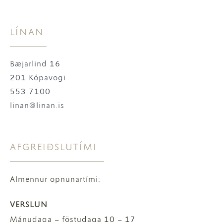
LÍNAN
Bæjarlind 16
201 Kópavogi
553 7100
linan@linan.is
AFGREIÐSLUTÍMI
Almennur opnunartími:
VERSLUN
Mánudaga – föstudaga 10 – 17