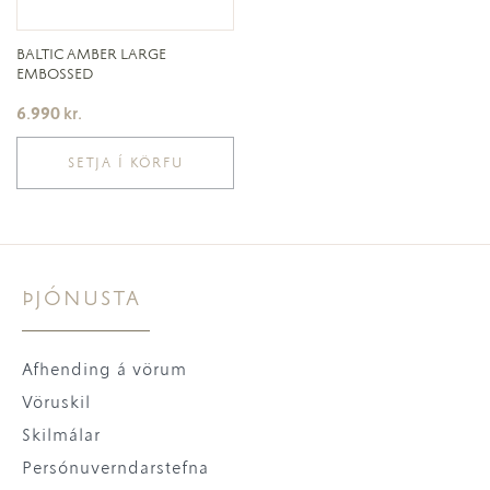
BALTIC AMBER LARGE
EMBOSSED
6.990
kr.
SETJA Í KÖRFU
ÞJÓNUSTA
Afhending á vörum
Vöruskil
Skilmálar
Persónuverndarstefna