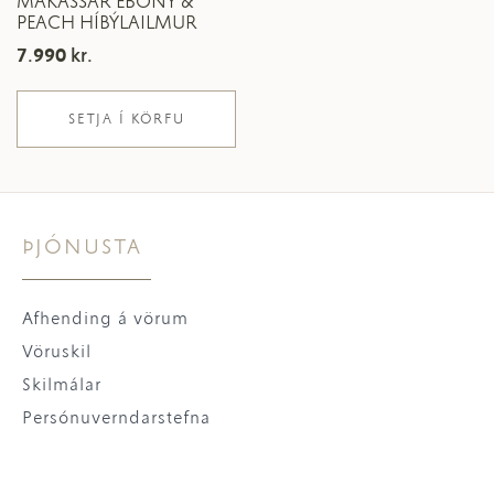
MAKASSAR EBONY &
PEACH HÍBÝLAILMUR
7.990
kr.
SETJA Í KÖRFU
ÞJÓNUSTA
Afhending á vörum
Vöruskil
Skilmálar
Persónuverndarstefna