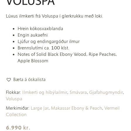
Lúxus ilmkerti frá Voluspa í glerkrukku með loki.
Hrein kókosvaxblanda
Engin aukaefni
Ljúfur og endingargóður ilmur
Brennslutími ca. 100 klst.
Notes of Solid Black Ebony Wood, Ripe Peaches,
Apple Blossom
Bæta á óskalista
Ilmkerti og híbýlailmir
Smávara
Gjafahugmyndir
Flokkar:
,
,
,
Voluspa
Large Jar
Makassar Ebony & Peach
Vermeil
Merkimiðar:
,
,
Collection
6.990
kr.