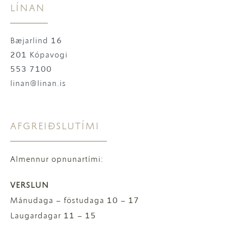
LÍNAN
Bæjarlind 16
201 Kópavogi
553 7100
linan@linan.is
AFGREIÐSLUTÍMI
Almennur opnunartími:
VERSLUN
Mánudaga – föstudaga 10 – 17
Laugardagar 11 – 15