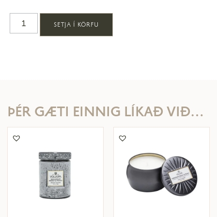
SETJA Í KÖRFU
ÞÉR GÆTI EINNIG LÍKAÐ VIÐ…