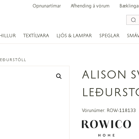
Opnunartímar
Afhending á vörum
Bæklinga
HILLUR
TEXTÍLVARA
LJÓS & LAMPAR
SPEGLAR
SMÁ
LEÐURSTÓLL
ALISON 
LEÐURST
Vörunúmer: ROW-118133