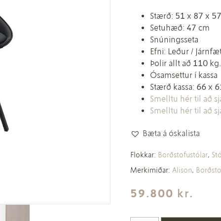
Stærð: 51 x 87 x 5
Setuhæð: 47 cm
Snúningsseta
Efni: Leður / Járnfæ
Þolir allt að 110 kg.
Ósamsettur í kassa
Stærð kassa: 66 x 
Smelltu hér til að 
Smelltu hér til að 
Bæta á óskalista
Flokkar:
Borðstofustólar
,
Stó
Merkimiðar:
Alison
,
Borðsto
59.800
kr.