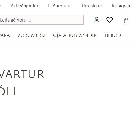
r
Áklæðaprufur
Leðurprufur
Um okkur
Instagram
VARA
VÖRUMERKI
GJAFAHUGMYNDIR
TILBOÐ
SVARTUR
ÓLL