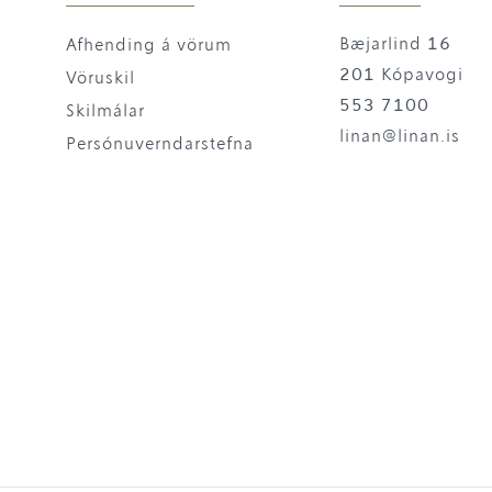
Bæjarlind 16
Afhending á vörum
201 Kópavogi
Vöruskil
553 7100
Skilmálar
linan@linan.is
Persónuverndarstefna