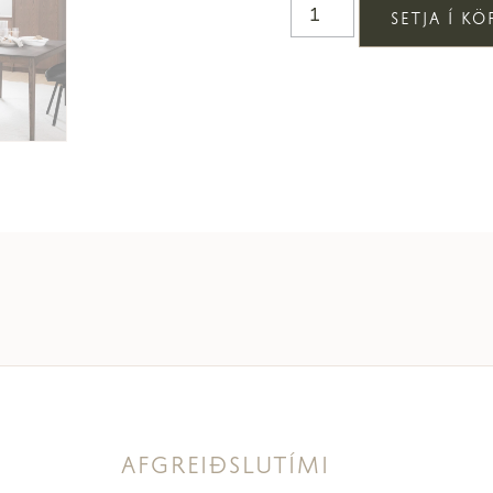
SETJA Í K
AFGREIÐSLUTÍMI