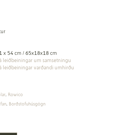
7
tur
61 x 54 cm / 65x18x18 cm
sjá leiðbeiningar um samsetningu
sjá leiðbeiningar varðandi umhirðu
lar
,
Rowico
fan
,
Borðstofuhúsgögn