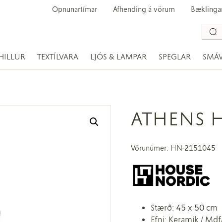
Opnunartímar
Afhending á vörum
Bæklinga
HILLUR
TEXTÍLVARA
LJÓS & LAMPAR
SPEGLAR
SMÁ
ATHENS 
Vörunúmer: HN-2151045
Stærð: 45 x 50 cm
Efni: Keramík / Mdf