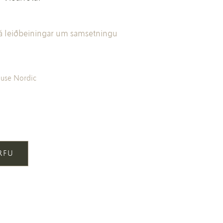
sjá leiðbeiningar um samsetningu
use Nordic
ÖRFU