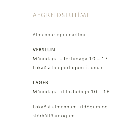
AFGREIÐSLUTÍMI
Almennur opnunartími:
VERSLUN
Mánudaga – föstudaga 10 – 17
Lokað á laugardögum í sumar
LAGER
Mánudaga til föstudaga 10 – 16
Lokað á almennum frídögum og
stórhátíðardögum