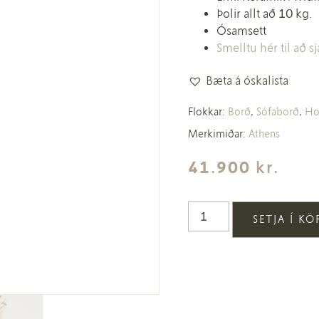
Þolir allt að 10 kg.
Ósamsett
Smelltu hér til að 
Bæta á óskalista
Flokkar:
Borð
,
Sófaborð
,
Ho
Merkimiðar:
Athens
41.900
kr.
SETJA Í K