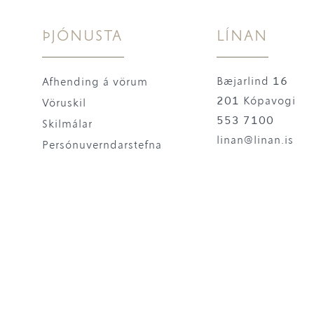
ÞJÓNUSTA
LÍNAN
Bæjarlind 16
Afhending á vörum
201 Kópavogi
Vöruskil
553 7100
Skilmálar
linan@linan.is
Persónuverndarstefna