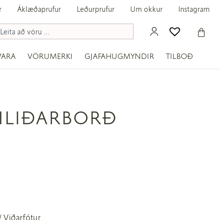
r
Áklæðaprufur
Leðurprufur
Um okkur
Instagram
VARA
VÖRUMERKI
GJAFAHUGMYNDIR
TILBOÐ
HLIÐARBORÐ
/ Viðarfótur