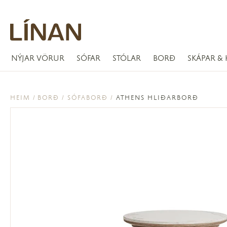
NÝJAR VÖRUR
SÓFAR
STÓLAR
BORÐ
SKÁPAR & 
HEIM
BORÐ
SÓFABORÐ
ATHENS HLIÐARBORÐ