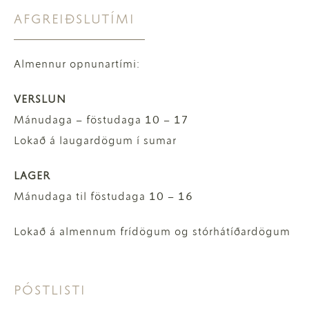
AFGREIÐSLUTÍMI
Almennur opnunartími:
VERSLUN
Mánudaga – föstudaga 10 – 17
Lokað á laugardögum í sumar
LAGER
Mánudaga til föstudaga 10 – 16
Lokað á almennum frídögum og stórhátíðardögum
PÓSTLISTI