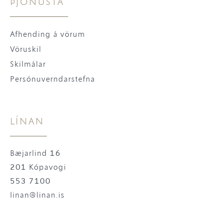
ÞJÓNUSTA
Afhending á vörum
Vöruskil
Skilmálar
Persónuverndarstefna
LÍNAN
Bæjarlind 16
201 Kópavogi
553 7100
linan@linan.is