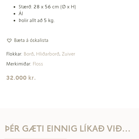
Stærð: 28 x 56 cm (Ø x H)
Ál
Þolir allt að 5 kg.
Bæta á óskalista
Borð
Hliðarborð
Zuiver
Flokkar:
,
,
Floss
Merkimiðar:
32.000
kr.
ÞÉR GÆTI EINNIG LÍKAÐ VIÐ…