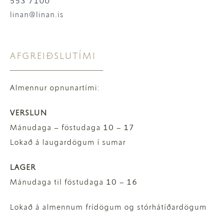
553 7100
linan@linan.is
AFGREIÐSLUTÍMI
Almennur opnunartími:
VERSLUN
Mánudaga – föstudaga 10 – 17
Lokað á laugardögum í sumar
LAGER
Mánudaga til föstudaga 10 – 16
Lokað á almennum frídögum og stórhátíðardögum