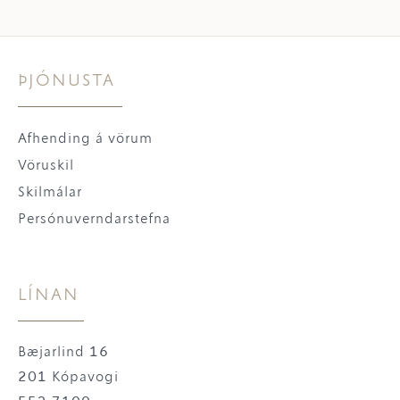
ÞJÓNUSTA
Afhending á vörum
Vöruskil
Skilmálar
Persónuverndarstefna
LÍNAN
Bæjarlind 16
201 Kópavogi