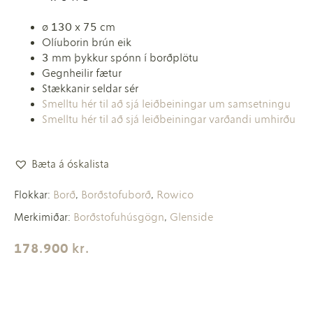
ø 130 x 75 cm
Olíuborin brún eik
3 mm þykkur spónn í borðplötu
Gegnheilir fætur
Stækkanir seldar sér
Smelltu hér til að sjá leiðbeiningar um samsetningu
Smelltu hér til að sjá leiðbeiningar varðandi umhirðu
Bæta á óskalista
Borð
Borðstofuborð
Rowico
Flokkar:
,
,
Borðstofuhúsgögn
Glenside
Merkimiðar:
,
178.900
kr.