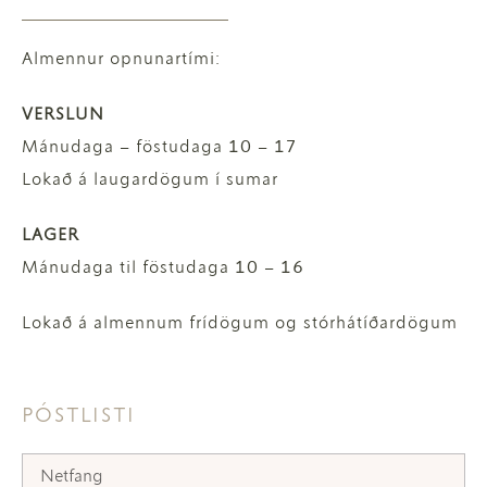
Almennur opnunartími:
VERSLUN
Mánudaga – föstudaga 10 – 17
Lokað á laugardögum í sumar
LAGER
Mánudaga til föstudaga 10 – 16
Lokað á almennum frídögum og stórhátíðardögum
PÓSTLISTI