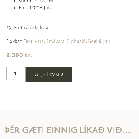
Stærð: Ø 38 cm
Efni: 100% Jute
Bæta á óskalista
Textílvara
Smávara
Eldhúsið
Boel & Jan
Flokkar:
,
,
,
2.390
kr.
SETJA Í KÖRFU
ÞÉR GÆTI EINNIG LÍKAÐ VIÐ…