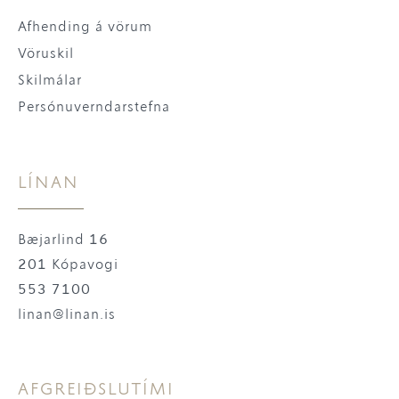
Afhending á vörum
Vöruskil
Skilmálar
Persónuverndarstefna
LÍNAN
Bæjarlind 16
201 Kópavogi
553 7100
linan@linan.is
AFGREIÐSLUTÍMI