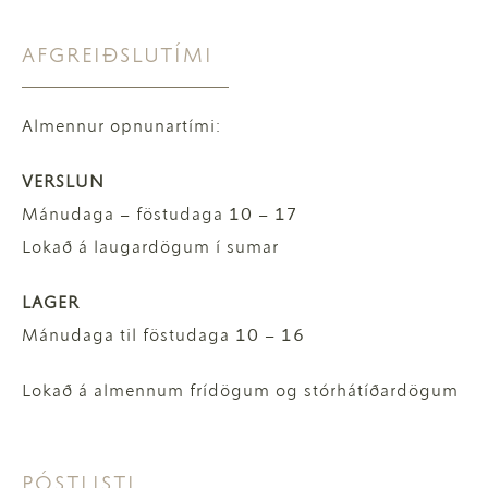
AFGREIÐSLUTÍMI
Almennur opnunartími:
VERSLUN
Mánudaga – föstudaga 10 – 17
Lokað á laugardögum í sumar
LAGER
Mánudaga til föstudaga 10 – 16
Lokað á almennum frídögum og stórhátíðardögum
PÓSTLISTI