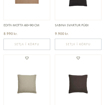
EDITA MOTTA 60×90 CM
SABINA SVARTUR PÚÐI
8.990
kr.
9.900
kr.
SETJA Í KÖRFU
SETJA Í KÖRFU