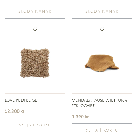
SKOÐA NÁNAR
SKOÐA NÁNAR
LOVE PÚÐI BEIGE
MENDALA TAUSERVÍETTUR 4
STK. OCHRE
12.300
kr.
3.990
kr.
SETJA Í KÖRFU
SETJA Í KÖRFU