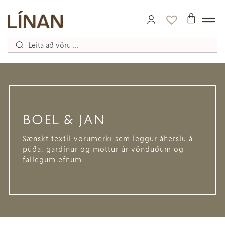
BOEL & JAN
Sænskt textíl vörumerki sem leggur áherslu á
púða, gardínur og mottur úr vönduðum og
fallegum efnum.