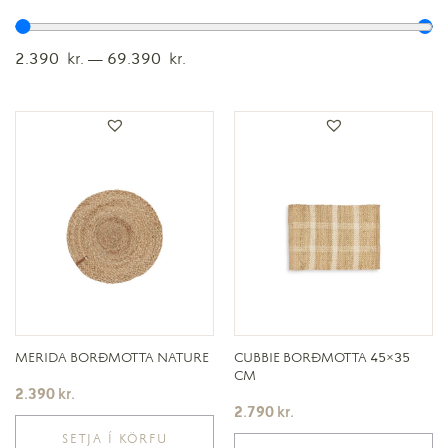
2.390
kr.
—
69.390
kr.
MERIDA BORÐMOTTA NATURE
CUBBIE BORÐMOTTA 45×35
CM
2.390
kr.
2.790
kr.
SETJA Í KÖRFU