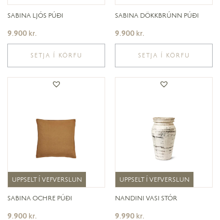
SABINA LJÓS PÚÐI
SABINA DÖKKBRÚNN PÚÐI
9.900
kr.
9.900
kr.
SETJA Í KÖRFU
SETJA Í KÖRFU
UPPSELT Í VEFVERSLUN
UPPSELT Í VEFVERSLUN
UPPSELT Í VEFVERSLUN
UPPSELT Í VEFVERSLUN
SABINA OCHRE PÚÐI
NANDINI VASI STÓR
9.900
kr.
9.990
kr.