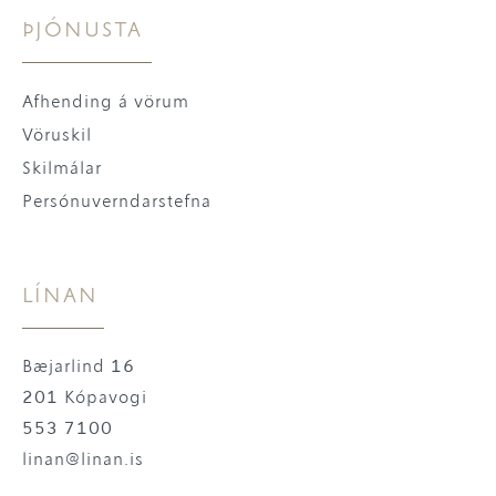
ÞJÓNUSTA
Afhending á vörum
Vöruskil
Skilmálar
Persónuverndarstefna
LÍNAN
Bæjarlind 16
201 Kópavogi
553 7100
linan@linan.is