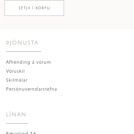
SETJA Í KÖRFU
ÞJÓNUSTA
Afhending á vörum
Vöruskil
Skilmálar
Persónuverndarstefna
LÍNAN
Bæjarlind 16