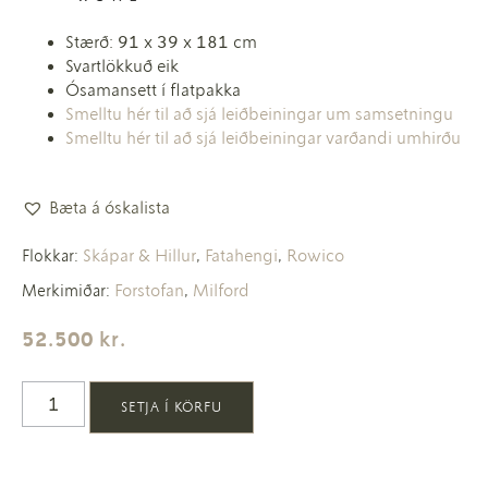
Stærð: 91 x 39 x 181 cm
Svartlökkuð eik
Ósamansett í flatpakka
Smelltu hér til að sjá leiðbeiningar um samsetningu
Smelltu hér til að sjá leiðbeiningar varðandi umhirðu
Bæta á óskalista
Skápar & Hillur
Fatahengi
Rowico
Flokkar:
,
,
Forstofan
Milford
Merkimiðar:
,
52.500
kr.
SETJA Í KÖRFU