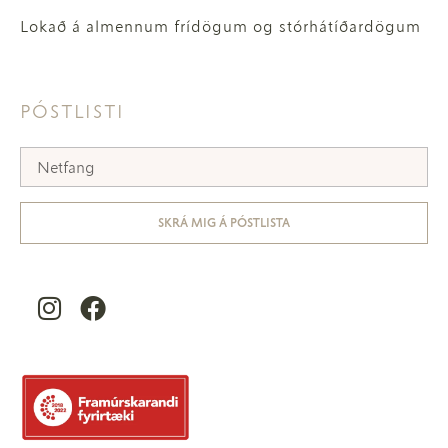
Lokað á almennum frídögum og stórhátíðardögum
PÓSTLISTI
SKRÁ MIG Á PÓSTLISTA