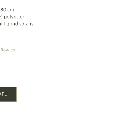
 80 cm
% polyester
r í grind sófans
,
Rowico
ÖRFU