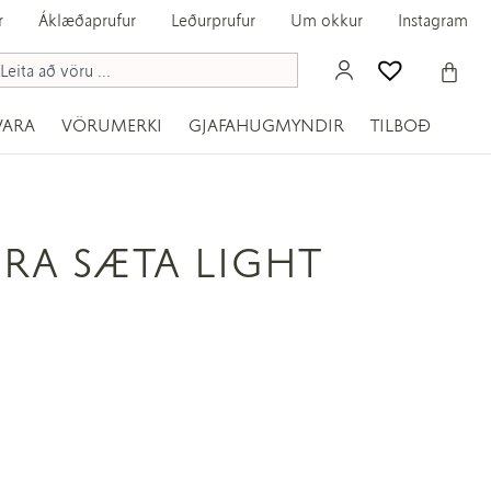
r
Áklæðaprufur
Leðurprufur
Um okkur
Instagram
VARA
VÖRUMERKI
GJAFAHUGMYNDIR
TILBOÐ
RA SÆTA LIGHT