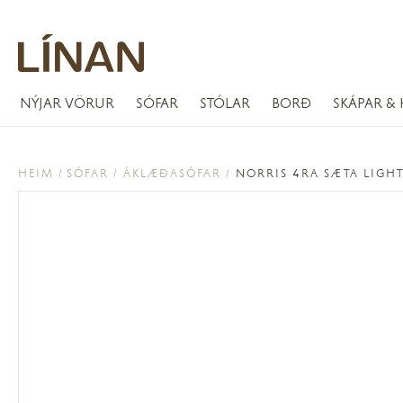
NÝJAR VÖRUR
SÓFAR
STÓLAR
BORÐ
SKÁPAR & 
HEIM
SÓFAR
ÁKLÆÐASÓFAR
NORRIS 4RA SÆTA LIGHT