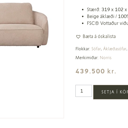
Stærð: 319 x 102 x
Beige áklæði / 100
FSC® Vottaður viðu
Bæta á óskalista
Flokkar:
Sófar
,
Áklæðasófar
Merkimiðar:
Norris
439.500
kr.
SETJA Í K