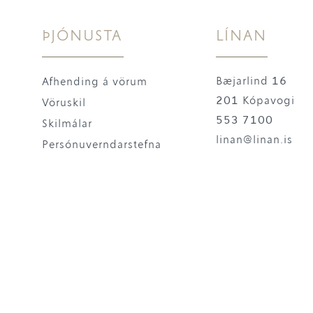
ÞJÓNUSTA
LÍNAN
Bæjarlind 16
Afhending á vörum
201 Kópavogi
Vöruskil
553 7100
Skilmálar
linan@linan.is
Persónuverndarstefna