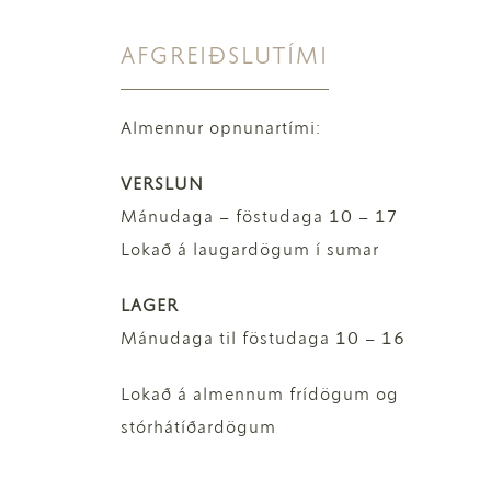
AFGREIÐSLUTÍMI
Almennur opnunartími:
VERSLUN
Mánudaga – föstudaga 10 – 17
Lokað á laugardögum í sumar
LAGER
Mánudaga til föstudaga 10 – 16
Lokað á almennum frídögum og
stórhátíðardögum