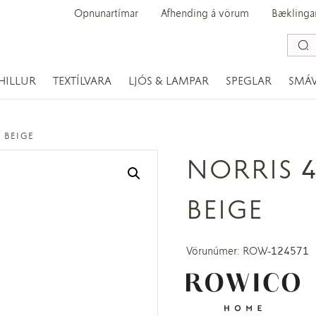
Opnunartímar
Afhending á vörum
Bæklinga
HILLUR
TEXTÍLVARA
LJÓS & LAMPAR
SPEGLAR
SMÁ
 BEIGE
NORRIS 4
BEIGE
Vörunúmer: ROW-124571