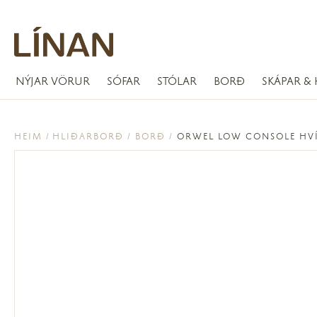
NÝJAR VÖRUR
SÓFAR
STÓLAR
BORÐ
SKÁPAR & 
HEIM
HLIÐARBORÐ
BORÐ
ORWEL LOW CONSOLE HVÍT