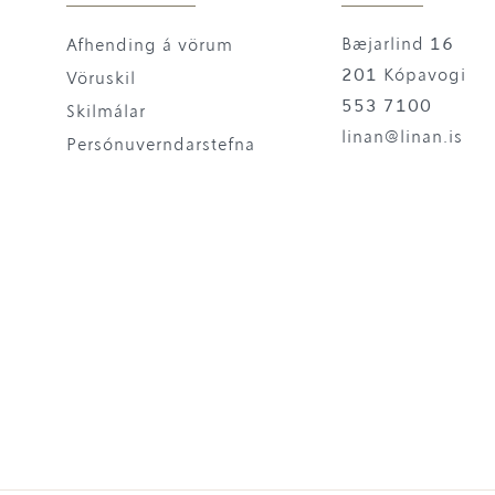
Bæjarlind 16
Afhending á vörum
201 Kópavogi
Vöruskil
553 7100
Skilmálar
linan@linan.is
Persónuverndarstefna