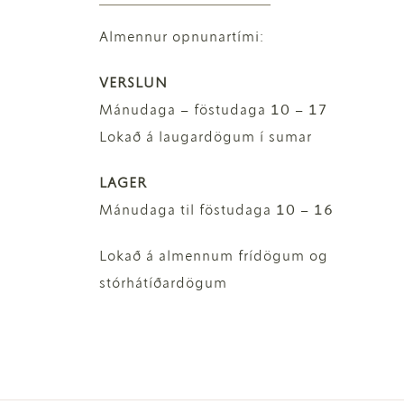
Almennur opnunartími:
VERSLUN
Mánudaga – föstudaga 10 – 17
Lokað á laugardögum í sumar
LAGER
Mánudaga til föstudaga 10 – 16
Lokað á almennum frídögum og
stórhátíðardögum