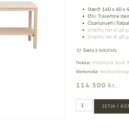
Stærð: 140 x 40 x 
Efni: Travertine ste
Ósamansett í flatp
Smelltu hér til að 
Smelltu hér til að 
Bæta á óskalista
Flokkar:
Hliðarborð
,
Borð
,
Merkimiðar:
Borðstofuhús
114.500
kr.
SETJA Í K