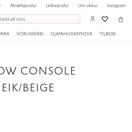
r
Áklæðaprufur
Leðurprufur
Um okkur
Instagram
VARA
VÖRUMERKI
GJAFAHUGMYNDIR
TILBOÐ
OW CONSOLE
EIK/BEIGE