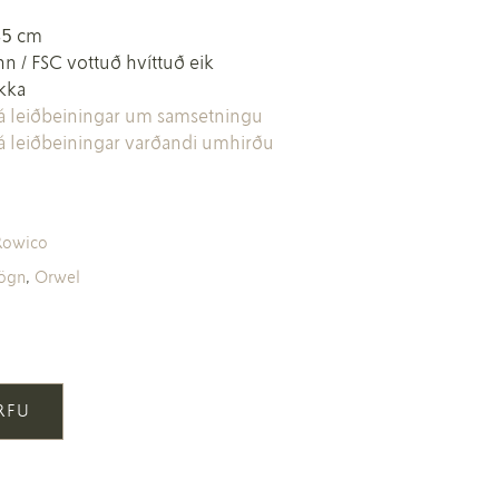
45 cm
inn / FSC vottuð hvíttuð eik
akka
sjá leiðbeiningar um samsetningu
sjá leiðbeiningar varðandi umhirðu
Rowico
gögn
,
Orwel
ÖRFU