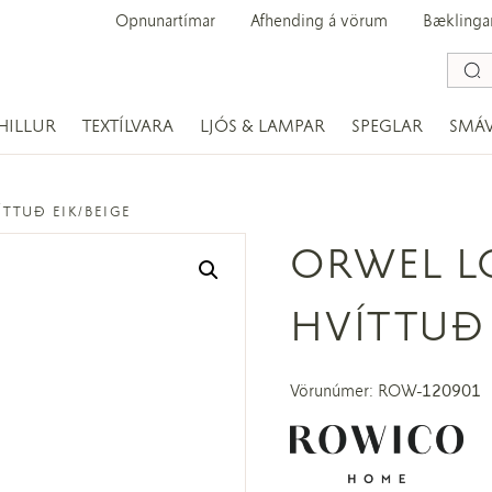
Opnunartímar
Afhending á vörum
Bæklinga
HILLUR
TEXTÍLVARA
LJÓS & LAMPAR
SPEGLAR
SMÁ
TUÐ EIK/BEIGE
ORWEL L
HVÍTTUÐ 
Vörunúmer: ROW-120901