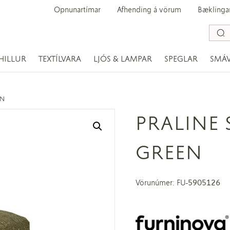
Opnunartímar
Afhending á vörum
Bæklinga
HILLUR
TEXTÍLVARA
LJÓS & LAMPAR
SPEGLAR
SMÁ
EN
PRALINE 
GREEN
Vörunúmer: FU-5905126