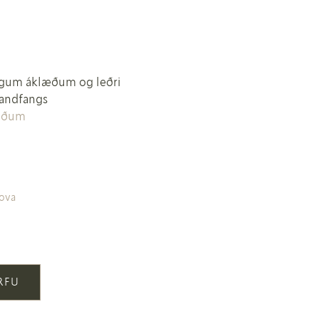
örgum áklæðum og leðri
handfangs
læðum
nova
ÖRFU