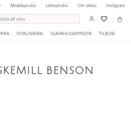
r
Áklæðaprufur
Leðurprufur
Um okkur
Instagram
VARA
VÖRUMERKI
GJAFAHUGMYNDIR
TILBOÐ
SKEMILL BENSON