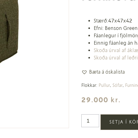
Stærð:47x47x42
Efni: Benson Green
Fáanlegur í fjölm
Einnig fáanleg án 
Skoða úrval af ák
Skoða úrval af leðri
Bæta á óskalista
Flokkar:
Pullur
,
Sófar
,
Furni
29.000
kr.
SETJA Í K