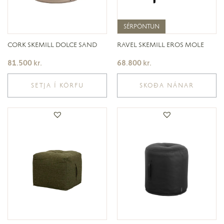
SÉRPÖNTUN
SÉRPÖNTUN
CORK SKEMILL DOLCE SAND
RAVEL SKEMILL EROS MOLE
81.500
kr.
68.800
kr.
SETJA Í KÖRFU
SKOÐA NÁNAR