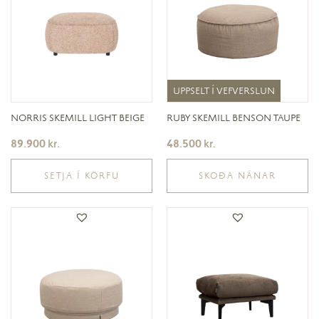
UPPSELT Í VEFVERSLUN
UPPSELT Í VEFVERSLUN
NORRIS SKEMILL LIGHT BEIGE
RUBY SKEMILL BENSON TAUPE
89.900
kr.
48.500
kr.
SETJA Í KÖRFU
SKOÐA NÁNAR