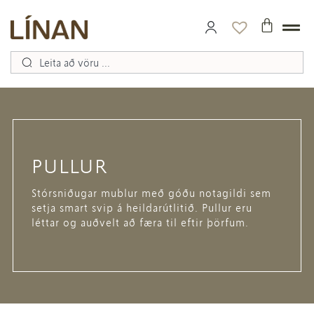
PULLUR
Stórsniðugar mublur með góðu notagildi sem
setja smart svip á heildarútlitið. Pullur eru
léttar og auðvelt að færa til eftir þörfum.