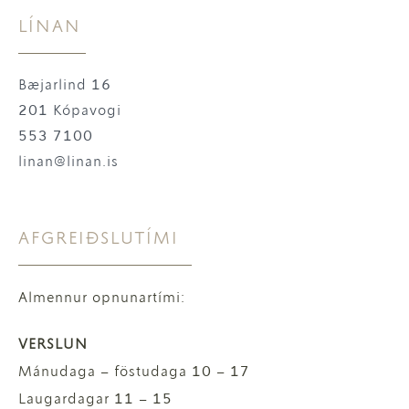
LÍNAN
Bæjarlind 16
201 Kópavogi
553 7100
linan@linan.is
AFGREIÐSLUTÍMI
Almennur opnunartími:
VERSLUN
Mánudaga – föstudaga 10 – 17
Laugardagar 11 – 15