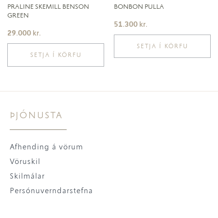
PRALINE SKEMILL BENSON
BONBON PULLA
GREEN
51.300
kr.
29.000
kr.
SETJA Í KÖRFU
SETJA Í KÖRFU
ÞJÓNUSTA
Afhending á vörum
Vöruskil
Skilmálar
Persónuverndarstefna