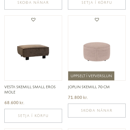
SKOÐA NÁNAR
SETJA Í KÖRFU
UPPSELT Í VEFVERSLUN
UPPSELT Í VEFVERSLUN
VESTA SKEMILL SMALL EROS
JOPLIN SKEMILL 70 CM
MOLE
71.800
kr.
68.600
kr.
SKOÐA NÁNAR
SETJA Í KÖRFU