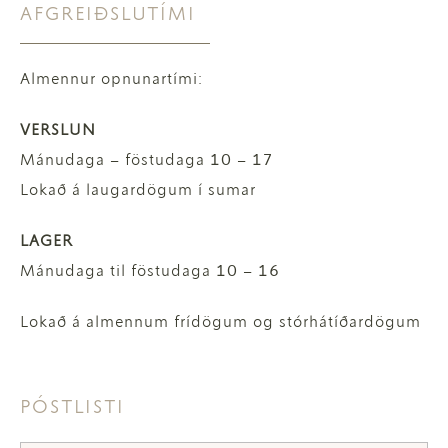
AFGREIÐSLUTÍMI
Almennur opnunartími:
VERSLUN
Mánudaga – föstudaga 10 – 17
Lokað á laugardögum í sumar
LAGER
Mánudaga til föstudaga 10 – 16
Lokað á almennum frídögum og stórhátíðardögum
PÓSTLISTI