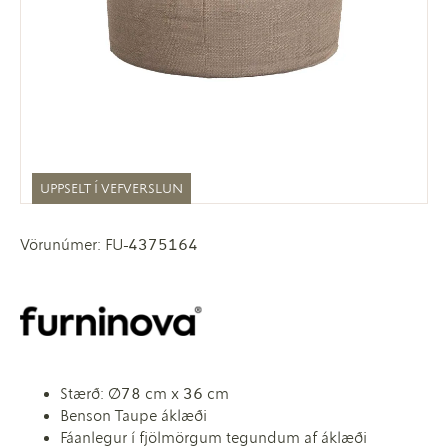
UPPSELT Í VEFVERSLUN
Vörunúmer: FU-4375164
Stærð: Ø78 cm x 36 cm
Benson Taupe áklæði
Fáanlegur í fjölmörgum tegundum af áklæði