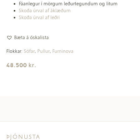
Fáanlegur í mörgum leðurtegundum og litum
Skoða úrval af áklæðum
Skoða úrval af leðri
Bæta á óskalista
Sófar
Pullur
Furninova
Flokkar:
,
,
48.500
kr.
ÞJÓNUSTA