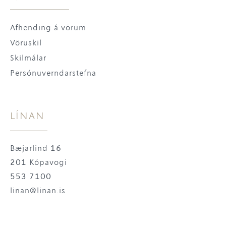
Afhending á vörum
Vöruskil
Skilmálar
Persónuverndarstefna
LÍNAN
Bæjarlind 16
201 Kópavogi
553 7100
linan@linan.is