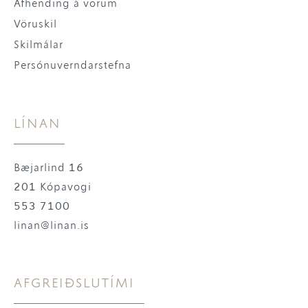
Afhending á vörum
Vöruskil
Skilmálar
Persónuverndarstefna
LÍNAN
Bæjarlind 16
201 Kópavogi
553 7100
linan@linan.is
AFGREIÐSLUTÍMI