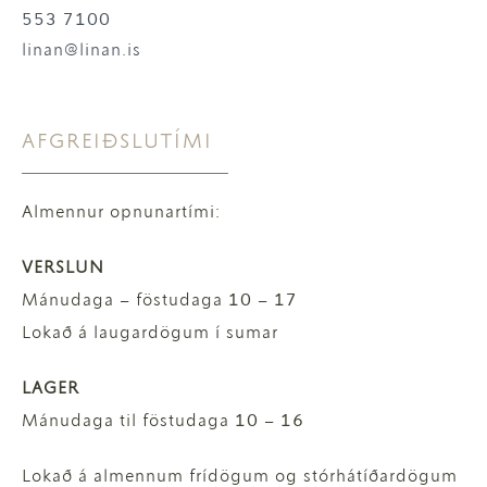
553 7100
linan@linan.is
AFGREIÐSLUTÍMI
Almennur opnunartími:
VERSLUN
Mánudaga – föstudaga 10 – 17
Lokað á laugardögum í sumar
LAGER
Mánudaga til föstudaga 10 – 16
Lokað á almennum frídögum og stórhátíðardögum