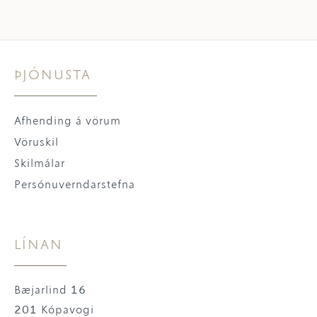
ÞJÓNUSTA
Afhending á vörum
Vöruskil
Skilmálar
Persónuverndarstefna
LÍNAN
Bæjarlind 16
201 Kópavogi