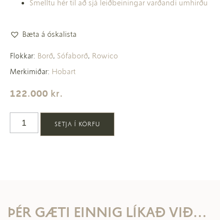
Smelltu hér til að sjá leiðbeiningar varðandi umhirðu
Bæta á óskalista
Borð
Sófaborð
Rowico
Flokkar:
,
,
Hobart
Merkimiðar:
122.000
kr.
SETJA Í KÖRFU
ÞÉR GÆTI EINNIG LÍKAÐ VIÐ…